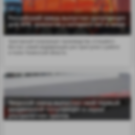
Российский завод выпустил полуприцеп
для АПК, аналогов у которого нет в мире
Тракторный полуприцеп производства «СпецАвто-
Восток» новой модификации уже приступил к работе
в полях Тюменской области.
Тверской завод выпустил свой первый
раздвижной полуприцеп в серии
ультралегких тралов