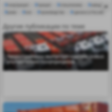
полуприцеп
прицеп
спецтехника
завод
рама
оси
производство
сделано в России
Другие публикации по теме
Тверьстроймаш выпустил партию новых
ультралегких полуприцепов
MA