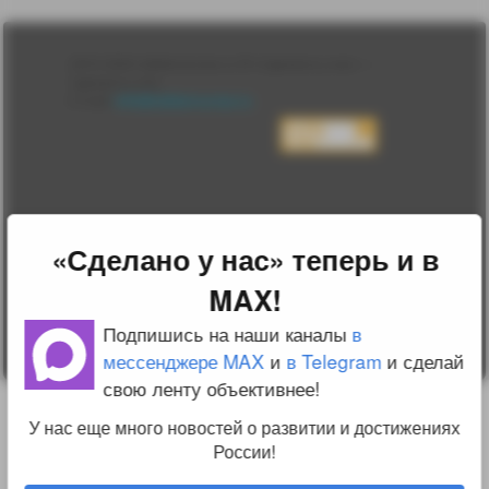
Лента
2010-2026 sdelanounas.ru © «Сделано у нас» —
Блоги
Сделано у нас
Люди
E-mail:
info@sdelanounas.ru
Политика
конфиденциальности
Пользовательское
соглашение
Change privacy
settings
О проекте
«Сделано у нас» теперь и в
Вопрос-ответ
Прочти меня!
MAX!
Реклама у нас
Блог компании
Подпишись на наши каналы
в
мессенджере MAX
и
в Telegram
и сделай
свою ленту объективнее!
У нас еще много новостей о развитии и достижениях
России!