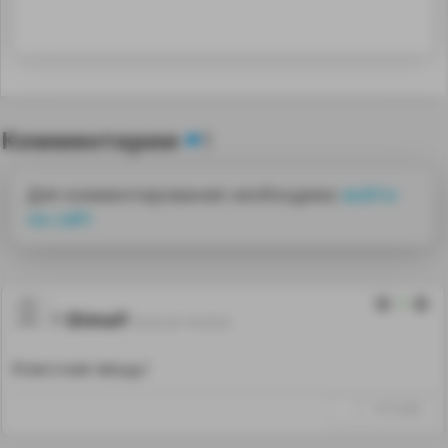
Комментарии
1
Для комментирования необходимо
войти
на сайт
2
DimaY
26.05.26 10:20:52
Классная вещь!
↑
#1316585