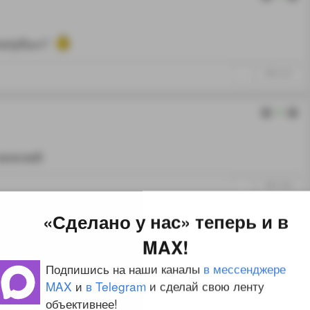
палубы»?
↑
#921227
0
 нижней
↑
#921562
«Сделано у нас» теперь и в
2
MAX!
достроение. Нормальный тоннаж, не Грачонки
Подпишись на наши каналы
в мессенджере
MAX
и
в Telegram
и сделай свою ленту
объективнее!