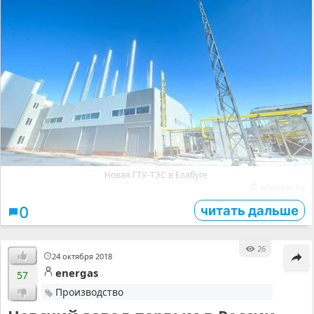
Новая ГТУ-ТЭС в Елабуге
© energas.ru
читать дальше
0
26
24 октября 2018
energas
57
Производство