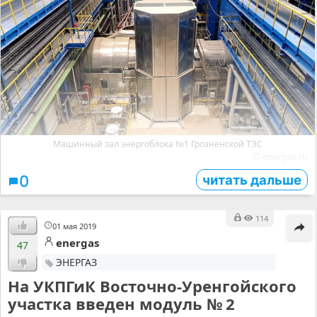
Машинный зал энергоблока №1 Грозненской ТЭС
© energas.ru
читать дальше
0
114
01 мая 2019
energas
47
ЭНЕРГАЗ
На УКПГиК Восточно-Уренгойского
участка введен модуль № 2