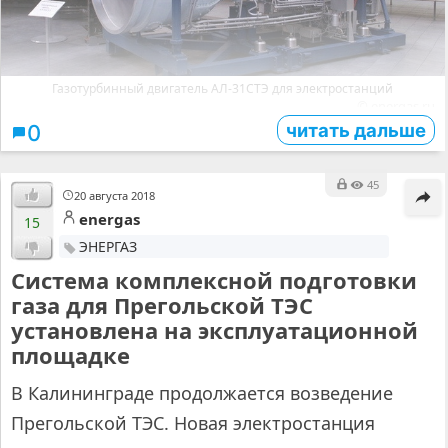
Газотурбинный двигатель АЛ-31СТЭ для электростанций
© energas.ru
читать дальше
0
45
20 августа 2018
energas
15
ЭНЕРГАЗ
Система комплексной подготовки
газа для Прегольской ТЭС
установлена на эксплуатационной
площадке
В Калининграде продолжается возведение
Прегольской ТЭС. Новая электростанция