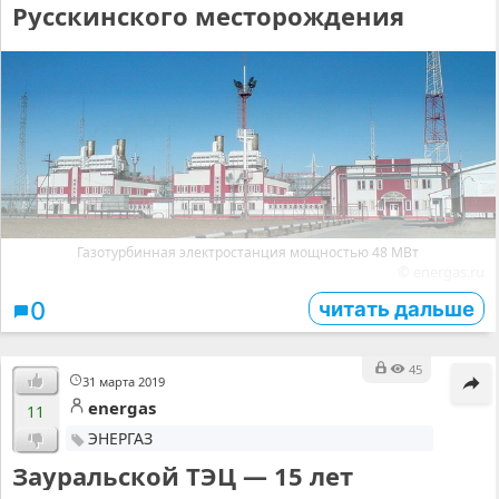
Русскинского месторождения
Газотурбинная электростанция мощностью 48 МВт
© energas.ru
читать дальше
0
45
31 марта 2019
energas
11
ЭНЕРГАЗ
Зауральской ТЭЦ — 15 лет