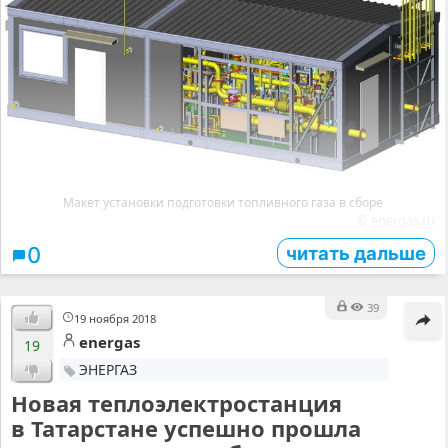
Макет установки подготовки топливного газа в сборе
© energas.ru
читать дальше
0
39
19 ноября 2018
energas
19
ЭНЕРГАЗ
Новая теплоэлектростанция
в Татарстане успешно прошла