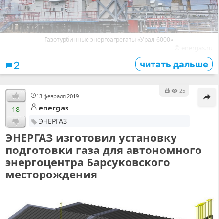
Газотурбинные энергоагрегаты «Урал-6000»
© energas.ru
читать дальше
2
25
13 февраля 2019
energas
18
ЭНЕРГАЗ
ЭНЕРГАЗ изготовил установку
подготовки газа для автономного
энергоцентра Барсуковского
месторождения