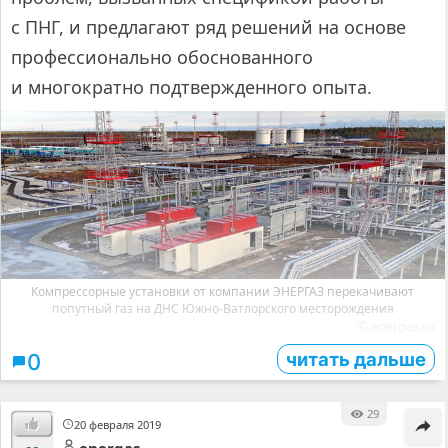
с ПНГ, и предлагают ряд решений на основе
профессионально обоснованного
и многократно подтвержденного опыта.
Компрессорные установки от компании ЭНЕРГАЗ перекачивают
попутный газ на ДНС Южно-Ватлорского месторождения
© energas.ru
читать дальше
0
29
20 февраля 2019