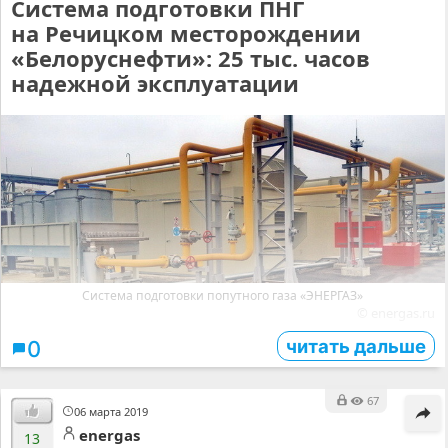
Система подготовки ПНГ
на Речицком месторождении
«Белоруснефти»: 25 тыс. часов
надежной эксплуатации
Система подготовки попутного газа «ЭНЕРГАЗ»
© energas.ru
читать дальше
0
67
06 марта 2019
energas
13