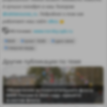
А лучшие попадут в наш Телеграм
@sdelanounas_ru
. Подробнее о том как
здесь
работает наш сайт
👈
Источник:
www.nordsy.spb.ru
ВМФ
проект 18280
судно связи
Северная верфь
Другие публикации по теме
Обновление вспомогательного флота
ВМФ России в 2024 году: принято
в состав флота