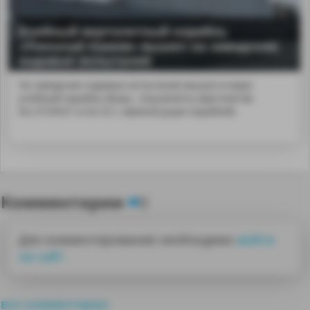
Учебный вертолетный корабль
«Николай Камов» вышел на заводские
ходовые испытания
На заводские ходовые испытания вышел в море
учебный корабль &laqu...bsp;взлеты вертолетов
Ка-27/29/31 и Ка-52 с авианесущих кораблей.
Комментарии
0
Для комментирования необходимо
войти
на сайт
все комментарии