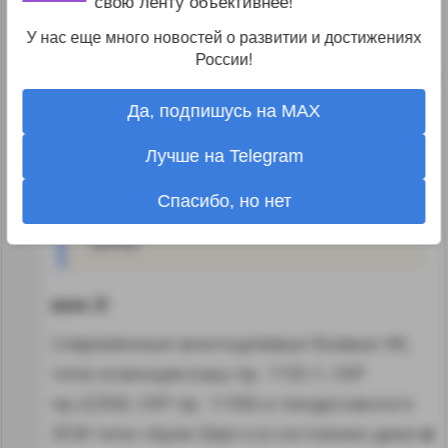
свою ленту объективнее!
до августа?
У нас еще много новостей о развитии и достижениях
↑
#1046323
России!
0
Да, подпишусь на MAX
старик
06.07.18 23:44:31
Лучше на Telegram
В реальной боевой обстановке ПВО
Спасибо, но нет
и ПЛО может обеспечить
только
ордер
вам 2!
Современные многоцелевые боевые НК,
типа эсминцев (наш пр. 1155.1; СКР
пр.22350; СКР пр. 11356 и пиндосовского
ЭСМ типа «Арли Бёрг») в состоянии даже
в