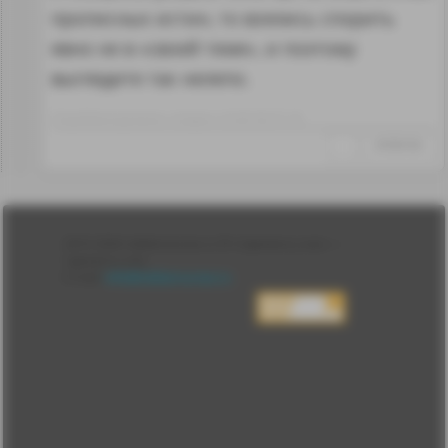
прописных истин, то взялись спорить
явно не в «своей теме», и поэтому
выглядите так нелепо.
Отредактировано: старик~23:46 06.07.18
↑
#1050160
Лента
2010-2026 sdelanounas.ru © «Сделано у нас» —
Блоги
Сделано у нас
Люди
E-mail:
info@sdelanounas.ru
Политика
конфиденциальности
Пользовательское
соглашение
Change privacy
settings
О проекте
Вопрос-ответ
Прочти меня!