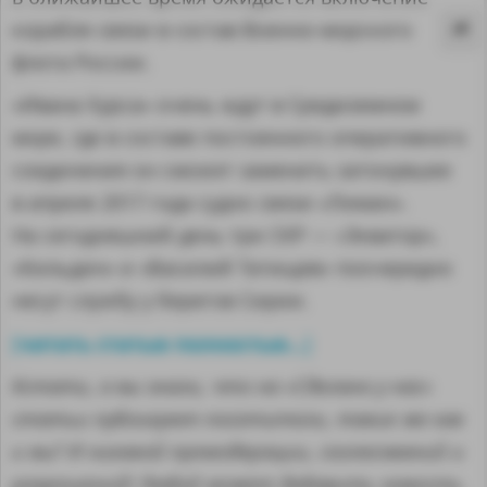
корабля связи в состав Военно-морского
флота России.
«Ивана Хурса» очень ждут в Средиземном
море, где в составе постоянного оперативного
соединения он сможет заменить затонувшее
в апреле 2017 года судно связи «Лиман».
На сегодняшний день три СКР — «Экватор»,
«Кильдин» и «Василий Татищев» поочередно
несут службу у берегов Сирии.
читать статью полностью...
[
]
MA
Кстати, а вы знали, что на «Сделано у нас»
статьи публикуют посетители, такие же как
и вы? И никакой премодерации, согласований и
разрешений! Любой может добавить новость.