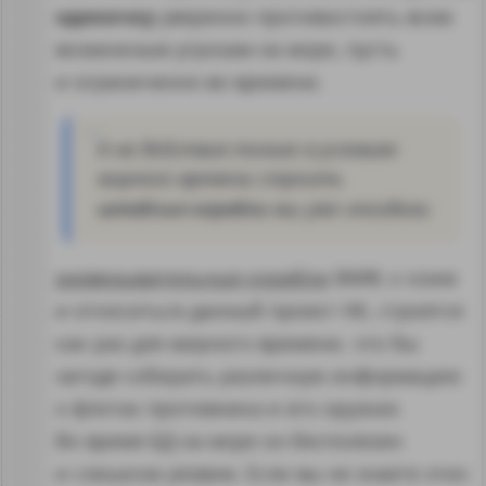
одиночку
уверенно противостоять всем
возможным угрозам на море, пусть
и ограниченно во времени.
А на действия только в условиях
мирного времени строить
штабные корабли
мы уже опоздали
разведывательные корабли
ВМФ, к коим
и относиться данный проект НК, строятся
как раз для мирного времени, что бы
загодя собирать различную информацию
о флотах противника и его оружии.
Во время БД на море он бесполезен
и слишком уязвим. Если вы не знаете этих