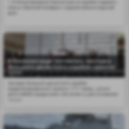
1. В Петропавловске-Камчатском на корабле ледового
класса «Евпатий Коловрат» подняли военно-морской
флаг.
В Калининграде состоялась закладка
большого десантного корабля проекта
11711
Закладка большого десантного корабля
модернизированного проекта 11711 &laqu...рского
флота (ВМФ) приурочили к 80-летию со дня основания
завода.