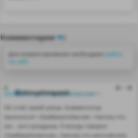
Комментарии
0
Для комментирования необходимо
войти
на сайт
0
ishmaelinngamli
23.11.21 07:46:36
Об этой самой улице. Комментатор
произносит «Грайворонóвская». Нахожу это
эээ… юго-западным. Я всегда говорил
«Грайворóновская». Нахожу это московским.