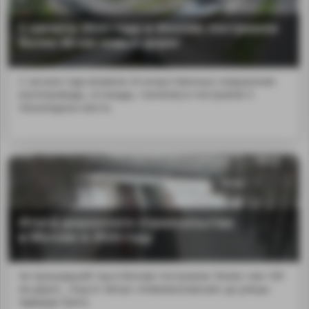
С начала 2024 года в Москве построили
более 60 км новых дорог
С начала года возвели 24 искусственных сооружения
(путепроводы, эстакады, тоннели) и построили 3
пешеходных моста.
Итоги дорожного строительства
в Москве в 2024 году
За прошедший год в Москве построили: более чем 100
км дорог;...bsp;от метро «Новомосковская» до улицы
Эдварда Грига.