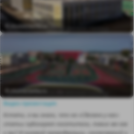
© irkutskmedia.ru
© irkutskmedia.ru
Видео-презентация
Кстати, а вы знали, что на «Сделано у нас»
статьи публикуют посетители, такие же как
и вы? И никакой премодерации, согласований и