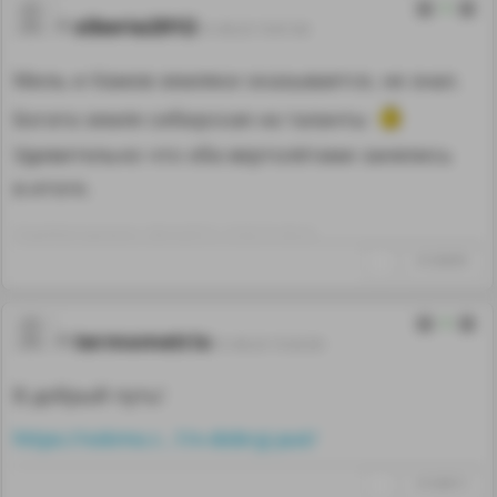
0
siberia2012
01.09.23 15:01:56
Миль и Камов земляки оказывается, не знал.
Богата земля сибирская на таланты
Удивительно что оба вертолётами занялись
в итоге.
Отредактировано: siberia2012~15:02 01.09.23
↑
#1268009
0
termometrix
01.09.23 15:32:50
В добрый путь!
https://vskmo.r...1/v-dobryj-put/
↑
#1268013