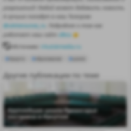
разрешений! Любой может добавить новость.
А лучшие попадут в наш Телеграм
@sdelanounas_ru
. Подробнее о том как
здесь
работает наш сайт
👈
Источник:
irkutskmedia.ru
Иркутск
образование
школа
Другие публикации по теме
Крупнейшая школа Приангарья
построена в Иркутске