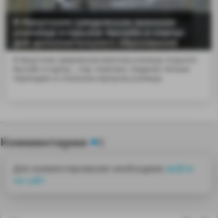
В Иркутском суворовском военном
училище открылся бассейн и корпус
для дополнительного образования
В Иркутском суворовском военном училище открылся
бассейн и корпус...;тир. Комплекс соединён тёплым
переходом со спальным корпусом училища.
Комментарии
0
Для комментирования необходимо
войти
на сайт