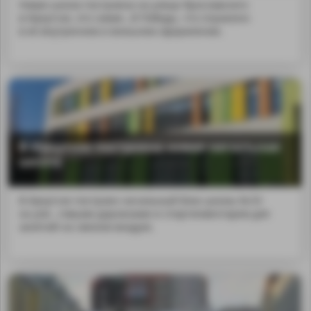
Новая школа построена на улице Ярославского
в Иркутске, это самая...й Победы, что отражено
в её внутреннем и внешнем оформлении.
В Иркутске построена новая начальная
школа
В Иркутске построен начальный блок школы № 53
на ули...говыми дорожками и спортинвентарем для
занятий на свежем воздухе.