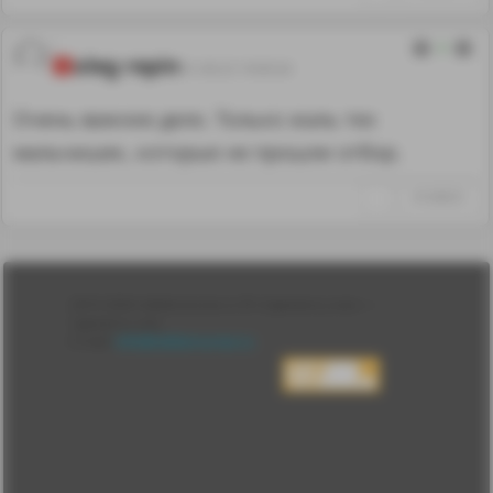
2
oleg repin
01.09.23 19:00:34
Очень важное дело. Только жаль тех
мальчишек, которые не прошли отбор.
↑
#1268023
Лента
2010-2026 sdelanounas.ru © «Сделано у нас» —
Блоги
Сделано у нас
Люди
E-mail:
info@sdelanounas.ru
Политика
конфиденциальности
Пользовательское
соглашение
Change privacy
settings
О проекте