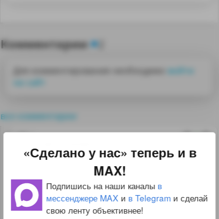
Комментарии
2
Для комментирования необходимо
войти
на сайт
все комментарии
2
termometrix
10.12.24 09:31:45
«Сделано у нас» теперь и в
Тоннеле-проходческие комплексы
MAX!
Ясиноватского машиностроительного
Подпишись на наши каналы
в
завода широко использовались при
мессенджере MAX
и
в Telegram
и сделай
свою ленту объективнее!
строительстве самого сложного