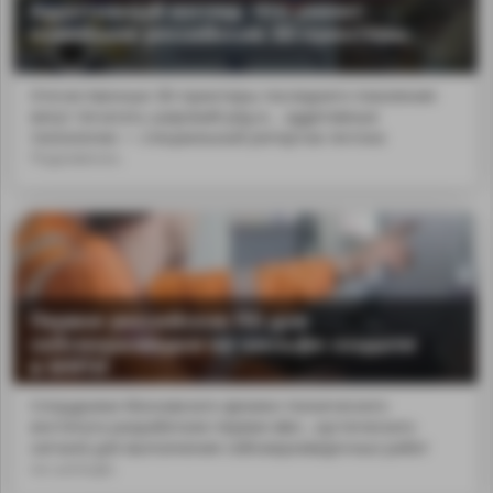
Аддитивный взгляд. Что умеют
новейшие российские 3D-принтеры
Отечественные 3D-принтеры последнего поколения
могут печатать широкий ряд и... аддитивные
технологии — специальный репортаж Антона
Подковенко.
Первое российское ПО для
сейсморазведки на шельфе создали
в МФТИ
Сотрудники Московского физико-технического
института разработали первое в&n...кустического
сигнала для выполнения сейсморазведочных работ
на шельфе.