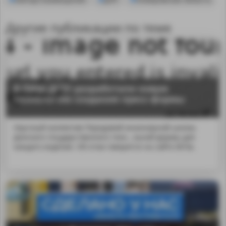
Другие публикации по теме
В ПИШ ДГТУ разработали новую
технологию создания пресс-формы
Научный коллектив Передовой инженерной школы
Донского государственного техн...льной формы для
каждого изделия. Об этом говорится на сайте ВУЗа.