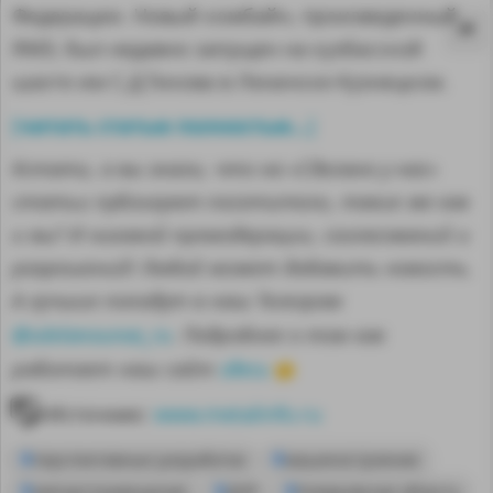
Федерации. Новый комбайн, произведенный
ЯМЗ, был недавно запущен на кузбасской
шахте им С.Д.Тихова в Ленинске-Кузнецком.
читать статью полностью...
[
]
Кстати, а вы знали, что на «Сделано у нас»
статьи публикуют посетители, такие же как
и вы? И никакой премодерации, согласований и
разрешений! Любой может добавить новость.
А лучшие попадут в наш Телеграм
@sdelanounas_ru
. Подробнее о том как
здесь
работает наш сайт
👈
MA
Источник:
www.metalinfo.ru
перспективные разработки
машиностроение
импортозамещение
ДНР
Кемеровская область