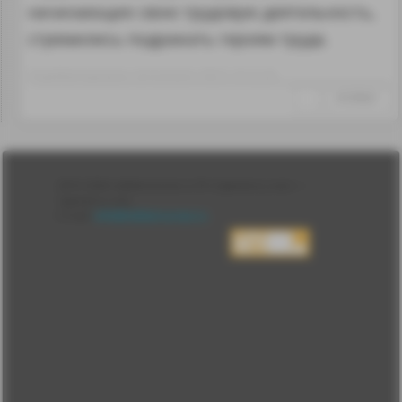
начинающие свою трудовую деятельность,
стремились подражать героям труда.
Отредактировано: termometrix~09:31 10.12.24
↑
#1293621
Лента
2010-2026 sdelanounas.ru © «Сделано у нас» —
Блоги
Сделано у нас
Люди
E-mail:
info@sdelanounas.ru
Политика
конфиденциальности
Пользовательское
соглашение
Change privacy
settings
О проекте
Вопрос-ответ
Прочти меня!
Реклама у нас
Блог компании