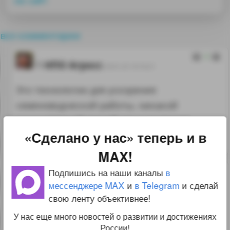
на сайт
все комментарии
3
НПО Агросс
29.01.25 10:10:21
Это технологии для ускорения
семеноводческой работы, никакой
искусственной пищей тут и не пахнет.
«Сделано у нас» теперь и в
↑
#1296152
MAX!
Подпишись на наши каналы
в
-2
Kотенко Cергей
29.01.25 10:38:46
мессенджере MAX
и
в Telegram
и сделай
свою ленту объективнее!
Читаем текст.
У нас еще много новостей о развитии и достижениях
России!