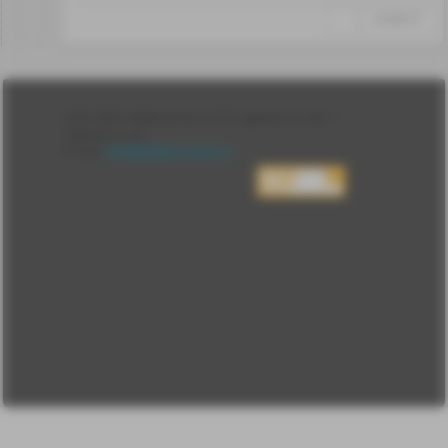
↑
#1296157
Лента
2010-2026 sdelanounas.ru © «Сделано у нас» —
Блоги
Сделано у нас
Люди
E-mail:
info@sdelanounas.ru
Политика
конфиденциальности
Пользовательское
соглашение
Change privacy
settings
О проекте
Вопрос-ответ
Прочти меня!
Реклама у нас
Блог компании