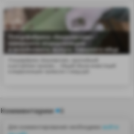
Птицефабрика «Башкирская»
завершила модернизацию
и возобновила выпуск товарного яйца
Птицефабрика «Башкирская», крупнейший
в республике произво.... Общий объем инвестиций
в модернизацию превысил 2 млрд руб.
Комментарии
8
Для комментирования необходимо
войти