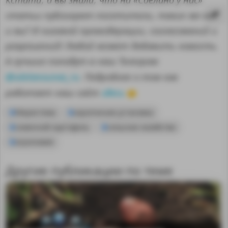
Кстати, а вы знали, что на «Сделано у нас»
статьи публикуют посетители, такие же как
и вы? И никакой премодерации, согласований и
разрешений! Любой может добавить новость.
А лучшие попадут в наш Телеграм
@sdelanounas_ru
. Подробнее о том как
здесь
работает наш сайт
👈
Меристема
аэропонная установка
семенной картофель
сельское хозяйство
агрономия
Другие публикации по теме
MA