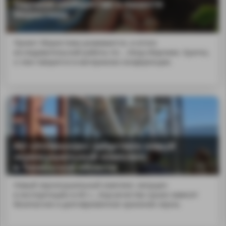
Научное сообщество о проекте
Меристема
Проект Меристема развивается, и итоги
исследовательской работы по ...nbsp;сборнике. Кратко,
о чем говорится в материалах конференции.
АО «Успенское» запустило новый
зерносушильный комплекс
в Тюменской области
Новый зерносушильный комплекс запущен
в эксплуатацию в АО «...bsp;качества сушки зависит
безопасное и долговременное хранение зерна.