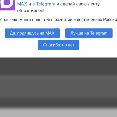
MAX
и
в Telegram
и сделай свою ленту
объективнее!
У нас еще много новостей о развитии и достижениях России
Да, подпишусь на MAX
Лучше на Telegram
Спасибо, но нет