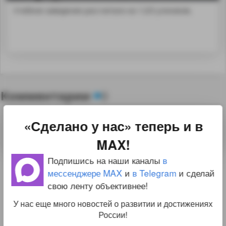
Учебное заведение рассчитано на 1 225 учеников.
Комментарии
0
«Сделано у нас» теперь и в
Для комментирования необходимо
войти
на сайт
MAX!
Подпишись на наши каналы
в
мессенджере MAX
и
в Telegram
и сделай
свою ленту объективнее!
У нас еще много новостей о развитии и достижениях
России!