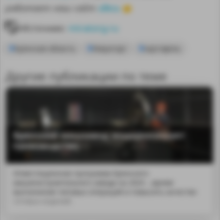
здесь
работает наш сайт
👈
Источник:
miratorg.ru
Брянская область
Мираторг
картофель
Другие публикации по теме
Брянский машзавод модернизирует
производство
Инвестиционная программа Брянского
машиностроительного завода на 2024 ...время
выполнения типовых операций и повысить качество
готовых изделий.