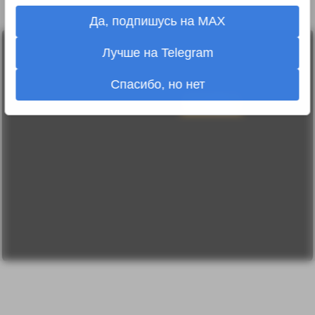
Да, подпишусь на MAX
Лента
Лучше на Telegram
2010-2026 sdelanounas.ru © «Сделано у нас» —
Блоги
Сделано у нас
Люди
E-mail:
info@sdelanounas.ru
Спасибо, но нет
Политика
конфиденциальности
Пользовательское
соглашение
Change privacy
settings
О проекте
Вопрос-ответ
Прочти меня!
Реклама у нас
Блог компании