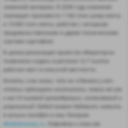
семенной материал. В 2028 году компания
планирует произвести 1 166 тонн супер-элиты
и 15 000 тонн элиты, работая с четырьмя
продовольственными и двумя техническими
сортами картофеля.
В целом реализация проектов «Мираторга»
позволила создать в регионе 12,7 тысячи
рабочих мест в сельской местности.
Кстати, а вы знали, что на «Сделано у нас»
статьи публикуют посетители, такие же как
и вы? И никакой премодерации, согласований и
разрешений! Любой может добавить новость.
А лучшие попадут в наш Телеграм
@sdelanounas_ru
. Подробнее о том как