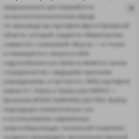
предназначено для переработки
на высокотехнологичном заводе
по производству картофеля фри в Орловской
области, который создается «Мираторгом»
совместно с компанией «Вкусно — и точка»
и планируется к запуску в 2026
году.Особенностью проекта является тесное
сотрудничество с ведущими научными
учреждениями, в частности с ФИЦ картофеля
имени А.Г. Лорха и Уральским НИИСХ —
филиалом ФГБНУ УрФАНИЦ УрО РАН. Выбор
MA
подходящих климатических зон
и использование современных
энергосберегающих технологий позволяют
холдингу производить высококачественный