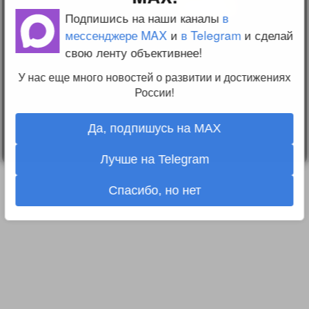
конфиденциальности
Пользовательское
Подпишись на наши каналы
в
соглашение
мессенджере MAX
и
в Telegram
и сделай
Change privacy
свою ленту объективнее!
settings
У нас еще много новостей о развитии и достижениях
О проекте
Вопрос-ответ
России!
Прочти меня!
Реклама у нас
Блог компании
Да, подпишусь на MAX
Лучше на Telegram
Спасибо, но нет