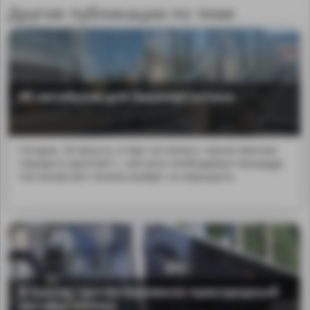
Другие публикации по теме
88 автобусов для Башкортостана
Сегодня, 28 августа, в Уфе состоялась торжественная
передача крупной п...ния всех необходимых процедур
пассажирская техника выйдет на маршруты.
В Крыму протестировали пригородный
автобус НЕФАЗ