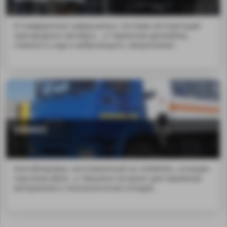
В Симферополе завершилась тестовая эксплуатация
пригородного автобуса ...и тормозная динамика),
плавность хода и виброзащита, микроклимат.
КАМАЗ
Контейнеровоз, изготовленный на «КАМАЗе», оснащён
порталом и&nb...а. Машина послужит для перевозки
материалов и технологических отходов.