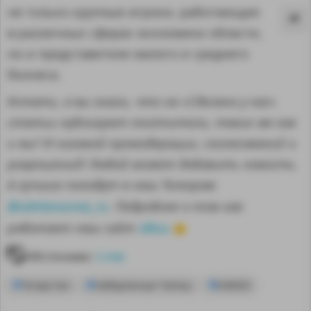
не только крупные игроки, работающие
в различных сферах экономики области,
но и представители малого и среднего
бизнеса.
Кстати, а вы знали, что на «Сделано у нас»
статьи публикуют посетители, такие же как
и вы? И никакой премодерации, согласований и
разрешений! Любой может добавить новость.
А лучшие попадут в наш Телеграм
@sdelanounas_ru
. Подробнее о том как
здесь
работает наш сайт
👈
MA
Источник:
t.me
Татарстан
Набережные Челны
КАМАЗ