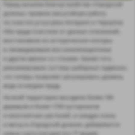
Перед началом благоустройства «Городской
долины» провели масштабную работу
по очистке устья реки Ангерапп и Чернуппе.
Оба пруда очистили от донных отложений,
восстановили их исторические контуры
и ликвидировали все канализационные
и другие врезки со стоками. Кроме того,
реанимировали систему шиберных задвижек,
что теперь позволяет регулировать уровень
воды в каждом пруду.
На всей территории высадили более 185
деревьев и более 1700 кустарников
и многолетних растений, и каждую осень
и весну в «Городской долине» добавляются
новые сорта (сегодня это 77 видов).