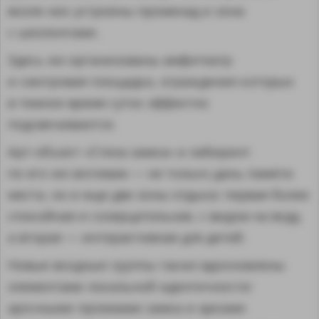
возле них устроены променад и зона
с шезлонгами.
Здесь же организованы амфитеатр
и смотровая площадка, ограждения которых
в темное время суток эффектно
подсвечиваются.
Арт-объект «Стена замка» и лабиринт
по его же мотивам — не только дань памяти
места, но и еще две зоны отдыха: первая более
спокойная и созерцательная, с видом на воду,
а вторая — интерактивная для детей.
Новые входные группы также вдохновлены
элементами локальной идентичности:
арочными проемами замка и арками