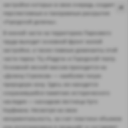
застройки которых в свою очередь создает
перспективные и панорамные раскрытия
«Городской долины».
В южной части на территорию Паркового
пруда выходит основной фронт жилой
застройки, а также главные доминанты этой
части парка: ТЦ «Радуга» и Городской театр.
Основной лесной массив приходится на
«Долину Стрелков» — наиболее тихую
природную зону. Здесь же находится
сохранившийся памятник исторического
MA
наследия — каскадная лестница Хуго
Кауфмана. Несмотря на свою
монументальность, за счет пластики объемов
она интегрирована в ландшафт и составляет