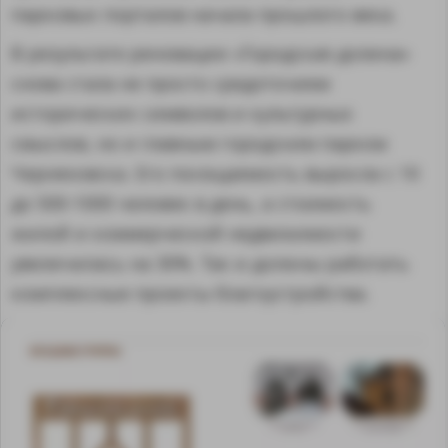
парковых порталов начала прошлого века.
В результате реновации «Городская долина»
снова стала не просто средоточием
исторических символов и культурных
смыслов, но и главным городским парком
Черняховска. Его посещаемость выросла с 10
до 500-1000 человек в день, а стоимость
жилой и коммерческой недвижимости
увеличилась на 30%. Так и должны работать
комплексные проекты благоустройства.