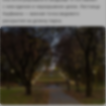
с ним единое и неразрывное целое. Лестница
Кауфмана — важная точка видового
раскрытия на долину парка.