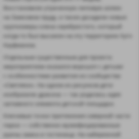
Восстановили утраченную липовую аллею
на Замковом пруду, а также досадили новые
крупномеры клена серебристого, который
когда-то был высажен на эту территорию Хуго
Кауфманом.
Отдельным существенным для проекта
мероприятием оказался воркшоп с детьми
с особенностями развития из сообщества
«Светляки». На одном из рисунков дети
изобразили дракона — так родилась идея
заглавного элемента детской площадки.
Ключевые точки притяжения северной части
парки — собственно музеефицированные
руины замка и гостиница. На набережной