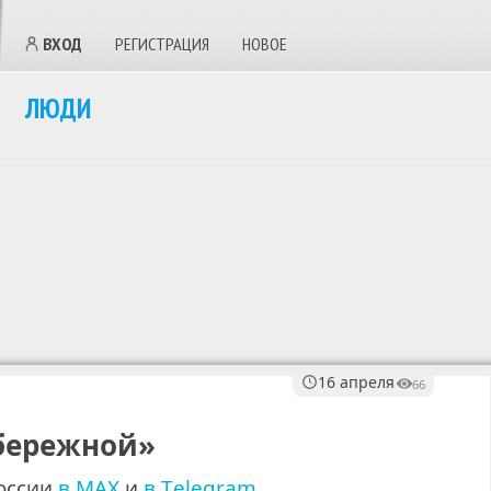
ВХОД
РЕГИСТРАЦИЯ
НОВОЕ
ЛЮДИ
16 апреля
66
бережной»
о
с
с
и
и
в
M
A
X
и
в
T
e
l
e
g
r
a
m