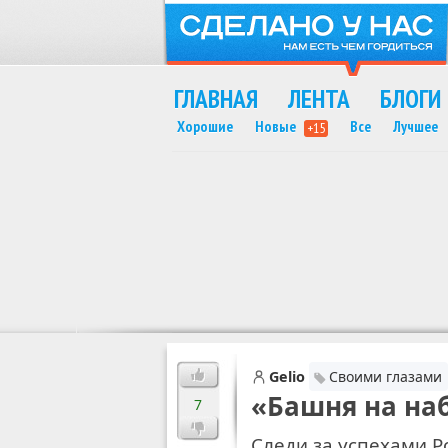
ГЛАВНАЯ
ЛЕНТА
БЛОГИ
Хорошие
Новые
Все
Лучшее
+15
MAX
Gelio
Своими глазами
«Башня на на
7
С
л
е
д
и
з
а
у
с
п
е
х
а
м
и
Р