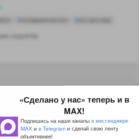
m
айкал
экспедиционная яхта
яхта кроссовер
оих соцсетях
ходимо
войти на сайт
«Сделано у нас» теперь и в
MAX!
Подпишись на наши каналы
в мессенджере
MAX
и
в Telegram
и сделай свою ленту
объективнее!