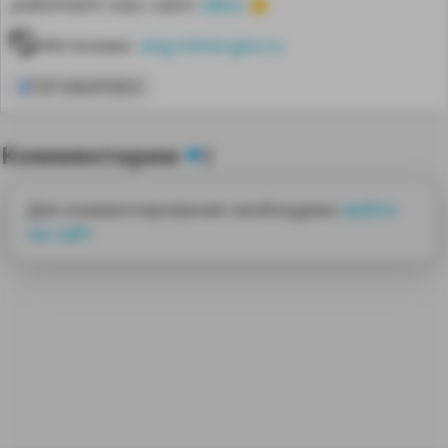
здесь
работает наш сайт
👈
Источник:
eng.minvr.gov.ru
ТОР ХАБАРОВСК
Комментарии
0
Для комментирования необходимо
войти
на сайт