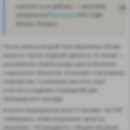
в регион из-за рубежа», — рассказал
генеральный
директор
ООО «СДВ»
Михаил Тетерин.
После запуска второй печи формовки объём
выпуска гнутых изделий удвоится. В планах —
расширение номенклатуры для остекления
социальных объектов, остановок и вольерных
комплексов. У компании уже есть опыт
участия в создании ограждений для
Приамурского зоосада.
MA
В штате предприятия всего 9 человек. На ТОР
«Хабаровск» инвестиционные проекты
реализуют 133 резидента с общим объёмом