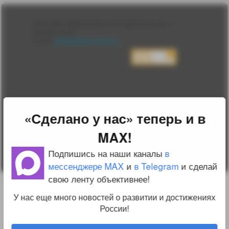
Лента
2010-2026 sdelanounas.ru © «Сделано у нас» —
Блоги
Сделано у нас
Люди
E-mail:
info@sdelanounas.ru
Политика
конфиденциальности
Пользовательское
соглашение
Change privacy
settings
О проекте
«Сделано у нас» теперь и в
Вопрос-ответ
Прочти меня!
MAX!
Реклама у нас
Блог компании
Подпишись на наши каналы
в
мессенджере MAX
и
в Telegram
и сделай
свою ленту объективнее!
У нас еще много новостей о развитии и достижениях
России!