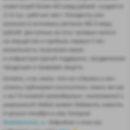
инвестиций более 443 млрд рублей, создаётся
21,8 тыс. рабочих мест. Резиденты уже
вложили в экономику региона 385,3 млрд
рублей. Доступные льготы: нулевые налоги
на имущество и прибыль первые 5 лет,
возможность получения земли
и инфраструктурной поддержки, продвижение
продукции и правовая защита.
Кстати, а вы знали, что на «Сделано у нас»
статьи публикуют посетители, такие же как
и вы? И никакой премодерации, согласований и
разрешений! Любой может добавить новость.
А лучшие попадут в наш Телеграм
@sdelanounas_ru
. Подробнее о том как