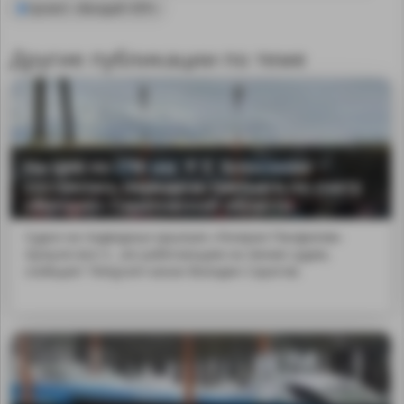
проект «Валдай 45Р»
Другие публикации по теме
На ЦКБ по СПК им. Р. Е. Алексеева
состоялась передача третьего по счету
«Валдая» Саратовской области
Судно на подводных крыльях «Генерал Панфилов»
прошло все п...же работающим на линии судам,
сообщает Telegram-канал Володин Саратов.