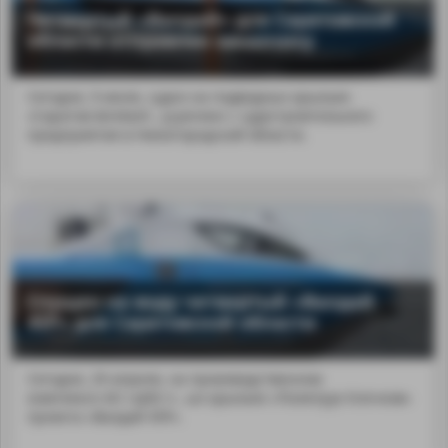
Четвертый «Валдай» для Саратовской
области отправлен заказчику
Сегодня, 9 июля, судно на подводных крыльях
«Саратов &mdash...p;регион с судостроительного
предприятия в Нижегородской области.
Спущен на воду четвертый «Валдай
45Р» для Саратовской области
Сегодня, 29 апреля, на производственном
комплексе АО «ЦКБ п...ых крыльях «Политрук Клочков»
проекта «Валдай 45Р».