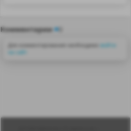
Комментарии
0
Для комментирования необходимо
войти
на сайт
Лента
2010-2026 sdelanounas.ru © «Сделано у нас» —
Блоги