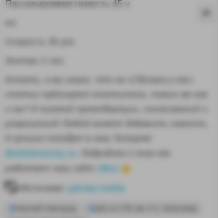
Пассажировместимость 45 ч
ел.
Скорость 36 узл.
Экипаж 2 чел
Кстати, а вы знали, что на «Сделано у нас»
статьи публикуют посетители, такие же как
и вы? И никакой премодерации, согласований и
разрешений! Любой может добавить новость.
А лучшие попадут в наш Телеграм
@sdelanounas_ru
. Подробнее о том как
здесь
работает наш сайт
👈
MA
Источник:
paluba.media
Нижний Новгород
ЦКБ по СПК им. Р. Е. Алексеева