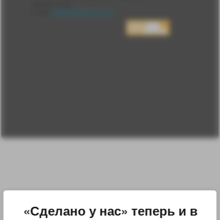
Сделано у нас
Люди
E-mail:
info@sdelanounas.ru
Политика
конфиденциальности
Пользовательское
соглашение
Change privacy
settings
О проекте
Вопрос-ответ
Прочти меня!
Реклама у нас
Блог компании
«Сделано у нас» теперь и в