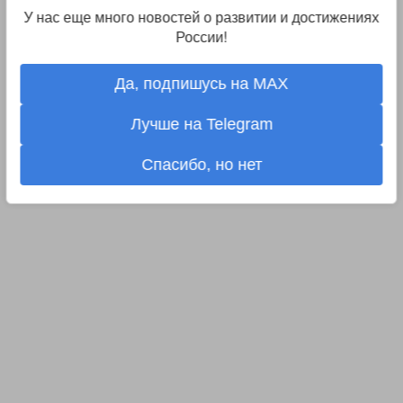
У нас еще много новостей о развитии и достижениях
России!
Да, подпишусь на MAX
Лучше на Telegram
Спасибо, но нет