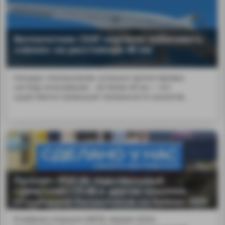
Беспилотник СКАТ научили опознавать
«своих» на расстоянии 40 км
Концерн «Калашников» успешно протестировал
систему опознавания ...ие более 40 км — это
существенно превышает возможности аналогов.
Пулемёт РПЛ-20, подствольный
гранатомёт ГП-46 и другие новинки
от концерна Калашников на Армии-2024
В Кубинке открылся МВТФ «Армия-2024».