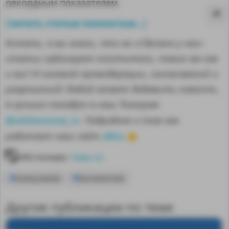
рекордным показателем.
читать статью полностью...
[
]
Кстати, а вы знали, что на «Сделано у нас»
статьи публикуют посетители, такие же как
и вы? И никакой премодерации, согласований и
разрешений! Любой может добавить новость.
А лучшие попадут в наш Телеграм
@sdelanounas_ru
. Подробнее о том как
здесь
работает наш сайт
👈
Источник:
max.ru
MA
Калашников
Беспилотник
Другие публикации по теме