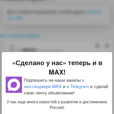
Для комментирования необходимо
войти
на сайт
все комментарии
1
alexm
03.06.26 14:46:09
«Сделано у нас» теперь и в
СКАТ 220
MAX!
Подпишись на наши каналы
в
мессенджере MAX
и
в Telegram
и сделай
«Ската 220». Он способен находиться
свою ленту объективнее!
в воздухе более 150 минут, то есть 2,5 часа
У нас еще много новостей о развитии и достижениях
беспрерывного полёта. За это время,
России!
двигаясь на максимальной скорости,