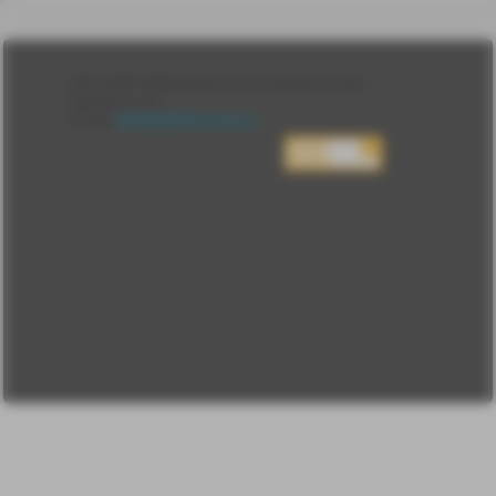
Лента
2010-2026 sdelanounas.ru © «Сделано у нас» —
Блоги
Сделано у нас
Люди
E-mail:
info@sdelanounas.ru
Политика
конфиденциальности
Пользовательское
соглашение
Change privacy
settings
О проекте
Вопрос-ответ
Прочти меня!
Реклама у нас
Блог компании