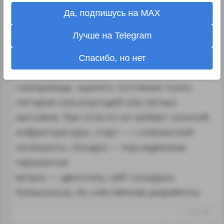
он может покрыть расстояние до 400
Да, подпишусь на MAX
километров. Этого с запасом хватит, чтобы,
Лучше на Telegram
например, облететь по периметру крупный
промышленный объект, провести
Спасибо, но нет
мониторинг десятков километров ЛЭП или
газопровода, оценить состояние тысяч
гектаров сельхозугодий или лесных
массивов. При этом он не требует сложной
инфраструктуры: старт — с компактной
катапульты, посадка — под надёжным
парашютом
вопрос — двигатель чей? концерна
Калашников. Их собственная разработка
↑
#1317106