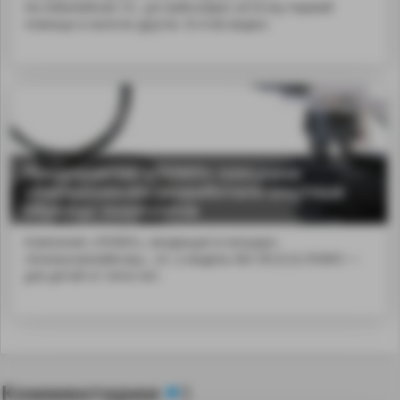
На юбилейном 10...ую войсковую аптечку первой
помощи и многое другое. В этом видео:
Предприятие «ЛОМО» концерна
«Калашников» разработало опытные
образцы эндоскопов
Компания «ЛОМО», входящая в концерн
«Калашников&raqu...ет, а модель ББ-СВ (5,5) ЛОМО —
для детей от пяти лет.
Комментарии
3