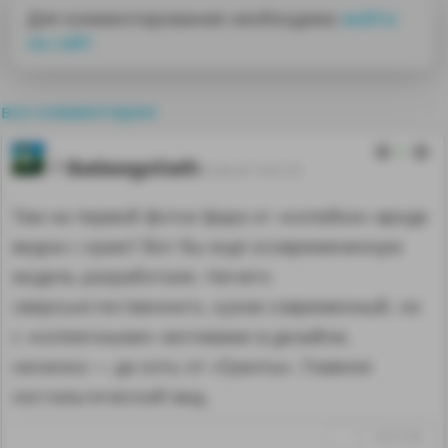
Для комментирования необходимо
войти
на сайт
все комментарии
2
Badassgoliath
03.06.26 15:01:29
Там на первой фотке фара от «копейки» вроде
видна с краю? Вот бы ещё осовремененную
модель разработали. Ничего
сверхъестественного, кузов современный, но
с «копеечными» мотивами в дизайне,
начинка — да хоть от «Гранты». Главное
ностальгический вид.
↑
#1317109