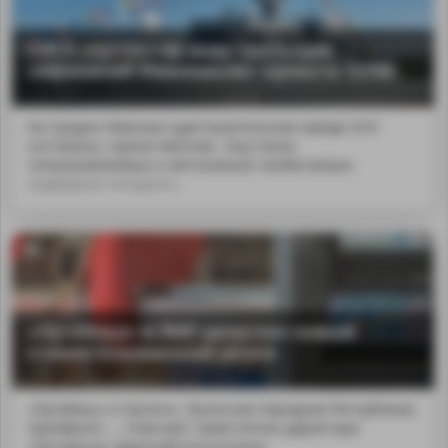
СНСЗ спустил на воду тральщик
«Афанасий Иванников» проекта 12700
На Средне-Невском судостроительном заводе ОСК
состоялась торжественная...bsp;также
телеуправляемые и автономные необитаемые
подводные аппараты.
«ЛугаМаш» в ЛНР запустил новый
станок плазменной резки
«ЛугаМаш» (г.Луганск, Луганская Народная Республика)
приобрело ...; поясняет заместитель директора
«Лугамаша» Дмитрий Костюченко.