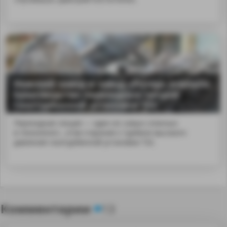
Невский завод и завод «Ротор» освоили
производство переходных секций
газотурбинной установки Т32
Переходная секция — один из самых сложных
в технологич...ктов сгорания к турбине высокого
давления газотурбинной установки Т32.
Комментарии
13