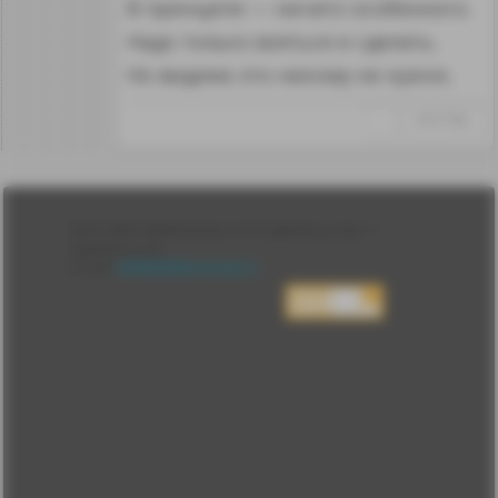
В принципе — ничего особенного.
Надо только взяться и сделать.
Но видимо это никому не нужно.
↑
#1317362
Лента
2010-2026 sdelanounas.ru © «Сделано у нас» —
Блоги
Сделано у нас
Люди
E-mail:
info@sdelanounas.ru
Политика
конфиденциальности
Пользовательское
соглашение
Change privacy
settings
О проекте
Вопрос-ответ
Прочти меня!
Реклама у нас
Блог компании