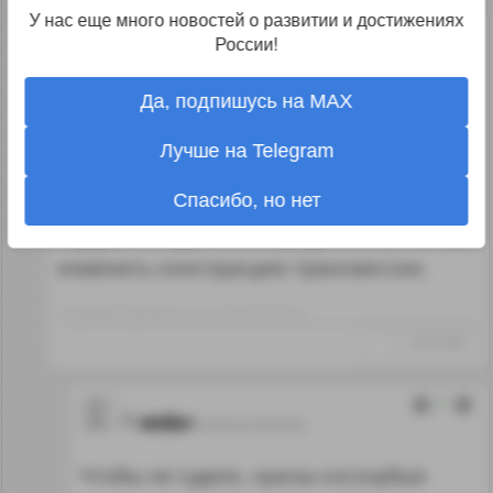
У нас еще много новостей о развитии и достижениях
1
России!
rvk
04.06.26 18:09:43
Естественно ВАЗ может справится с гулом
Да, подпишусь на MAX
трансмиссии, но задача стоит не такая,
Лучше на Telegram
не просто с ним справиться, а справиться
так чтобы это было не слишком сложно
Спасибо, но нет
и дорого. А для этого придется полностью
изменить конструкцию трансмиссии.
Отредактировано: rvk~18:10 04.06.26
↑
#1317232
1
mikr
05.06.26 20:35:00
Чтобы не гудело, нужны косозубые