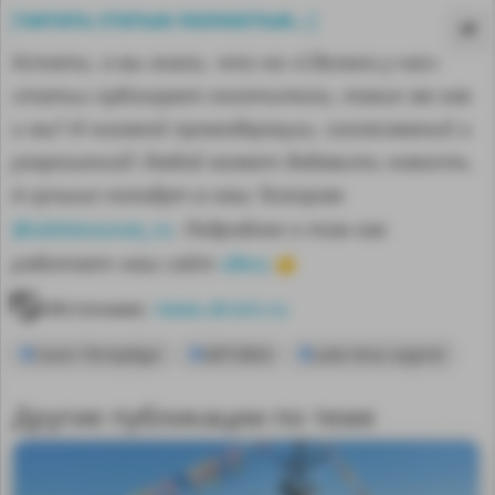
читать статью полностью...
[
]
Кстати, а вы знали, что на «Сделано у нас»
статьи публикуют посетители, такие же как
и вы? И никакой премодерации, согласований и
разрешений! Любой может добавить новость.
А лучшие попадут в наш Телеграм
@sdelanounas_ru
. Подробнее о том как
здесь
работает наш сайт
👈
Источник:
news.drom.ru
Санкт-Петербург
АВТОВАЗ
Lada Niva Legend
MA
Другие публикации по теме