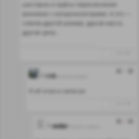
шестерни и муфты переключения
режимов с синхронизаторами. А это —
совсем другой размер, другая масса,
другая цена…
Отредактировано: mikr~20:36 05.06.26
↑
#1317289
1
rvk
05.06.26 20:36:01
Я об этом и написал.
↑
#1317290
-1
mikr
07.06.26 14:46:18