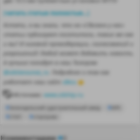
две 14.5-мм пулеметные установки МТПУ
читать статью полностью...
[
]
Кстати, а вы знали, что на «Сделано у нас»
статьи публикуют посетители, такие же как
и вы? И никакой премодерации, согласований и
разрешений! Любой может добавить новость.
А лучшие попадут в наш Телеграм
@sdelanounas_ru
. Подробнее о том как
здесь
работает наш сайт
👈
Источник:
www.zdship.ru
Зеленодольский судостроительный завод
МРК
21631
«Серпухов»
Комментарии
0