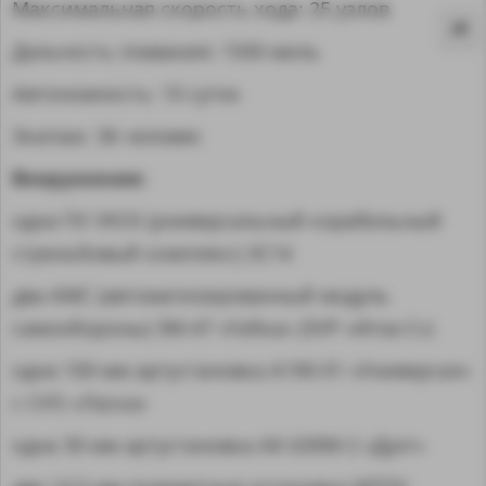
Максимальная скорость хода: 25 узлов
Дальность плавания: 1500 миль
Автономность: 10 суток
Экипаж: 36 человек
Вооружение:
одна ПУ УКСК (универсальный корабельный
стрельбовый комплекс) 3С14
два АМС (автоматизированный модуль
самообороны) 3М-47 «Гибка» (ЗУР «Игла-С»)
одна 100-мм артустановка А190-01 «Универсал»
MA
с СУО «Ласка»
одна 30-мм артустановка АК-630М-2 «Дуэт»