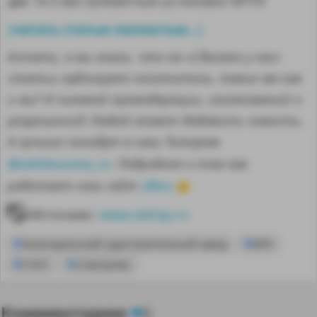
две 14.5-мм пулеметные установки МТПУ
читать статью полностью...
[
]
Кстати, а вы знали, что на «Сделано у нас»
статьи публикуют посетители, такие же как
и вы? И никакой премодерации, согласований и
разрешений! Любой может добавить новость.
А лучшие попадут в наш Телеграм
@sdelanounas_ru
. Подробнее о том как
здесь
работает наш сайт
👈
Источник:
www.zdship.ru
Зеленодольский судостроительный завод
МРК
21631
«Серпухов»
Комментарии
0