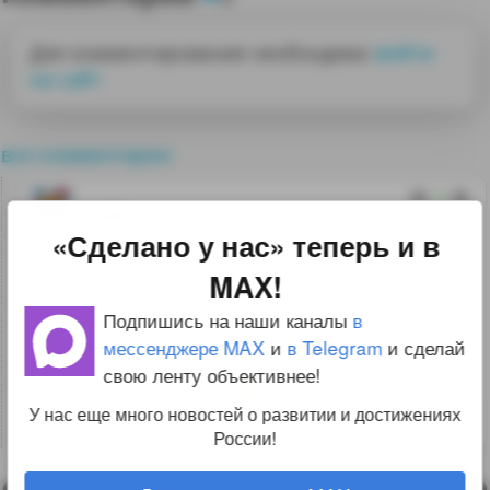
Для комментирования необходимо
войти
на сайт
все комментарии
0
ViPo
26.01.13 02:43:32
«Сделано у нас» теперь и в
MAX!
Посмотрите на Афганистан,
заказывают одних лишь «Чинуков»!
Подпишись на наши каналы
в
мессенджере MAX
и
в Telegram
и сделай
свою ленту объективнее!
Это стёб, если что
У нас еще много новостей о развитии и достижениях
↑
#266711
России!