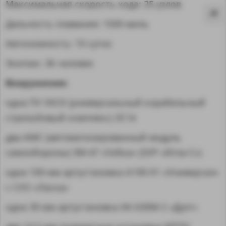
Максимальная скорость хода: 25 узлов
Дальность плавания: 1500 миль
Автономность: 10 суток
Экипаж: 36 человек
Вооружение:
одна ПУ УКСК (универсальный корабельный
стрельбовый комплекс) 3С14
два АМС (автоматизированный модуль
самообороны) 3М-47 «Гибка» (ЗУР «Игла-С»)
одна 100-мм артустановка А190-01 «Универсал»
MA
с СУО «Ласка»
одна 30-мм артустановка АК-630М-2 «Дуэт»