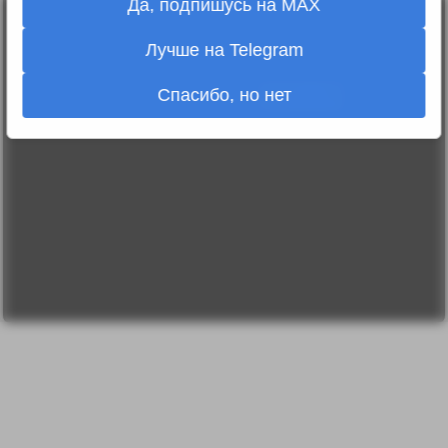
Да, подпишусь на MAX
Лента
2010-2026 sdelanounas.ru © «Сделано у нас» —
Блоги
Лучше на Telegram
Сделано у нас
Люди
E-mail:
info@sdelanounas.ru
Политика
конфиденциальности
Спасибо, но нет
Пользовательское
соглашение
Change privacy
settings
О проекте
Вопрос-ответ
Прочти меня!
Реклама у нас
Блог компании