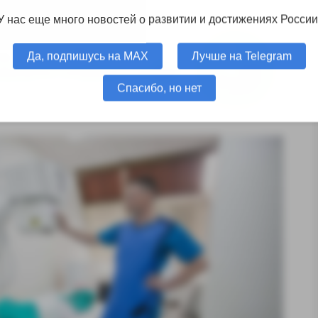
У нас еще много новостей о развитии и достижениях России
Да, подпишусь на MAX
Лучше на Telegram
Спасибо, но нет