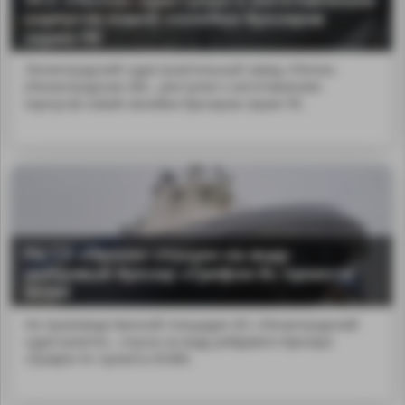
корпусов новой линейки буксиров
серии ПЕ
Ленинградский судостроительный завод «Пелла»
(Ленинградская обл...риступил к изготовлению
корпусов новой линейки буксиров серии ПЕ.
На СЗ «Пелла» спущен на воду
рейдовый буксир «Грифон-9» проекта
05380
На производственной площадке АО «Ленинградский
судостроител...спуска на воду рейдового буксира
«Грифон-9» проекта 05380.