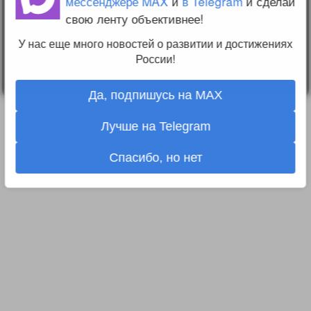
мессенджере MAX
и
в Telegram
и сделай
О проекте
свою ленту объективнее!
Вопрос-ответ
Прочти меня!
У нас еще много новостей о развитии и достижениях
Реклама у нас
Блог компании
России!
Да, подпишусь на MAX
Лучше на Telegram
Спасибо, но нет