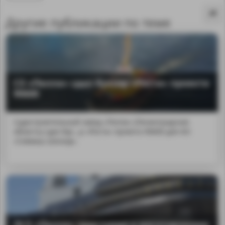
Другие публикации по теме
СЗ «Пелла» сдал буксир «Роста» проекта
90600
Судостроительный завод «Пелла» (Ленинградская
область) сдал бук...р «Роста» проекта 90600 для АО
«Севмаш-Шельф».
MA
ЛСЗ «Пелла» приступил к изготовлению