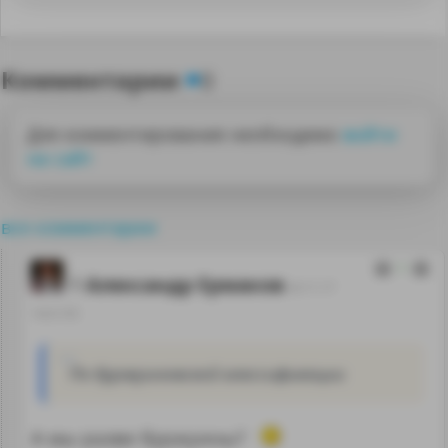
Комментарии
0
Для комментирования необходимо
войти
на сайт
все комментарии
1
Александр Ермаков
24.11.17
14:21:55
По буржуиновской классификации
А мы разве буржуины?