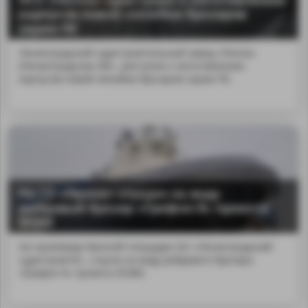
корпусов новой линейки буксиров
серии ПЕ
Ленинградский судостроительный завод «Пелла»
(Ленинградская обл...риступил к изготовлению
корпусов новой линейки буксиров серии ПЕ.
На СЗ «Пелла» спущен на воду
рейдовый буксир «Грифон-9» проекта
05380
На производственной площадке АО «Ленинградский
судостроител...спуска на воду рейдового буксира
«Грифон-9» проекта 05380.