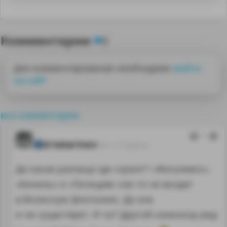
Комментарии
0
Для комментирования необходимо
войти
на сайт
все комментарии
1
d-tatarinov
24.11.17 20:42:12
Да какая разница где служит? «Жигулевск»,
«Кинель» и «Татищев» как-то не входят
в Волжскую флотилию. Да она
и не существует. И чо? Другой калинкор ряд: