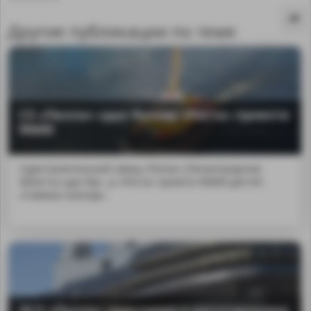
Другие публикации по теме
СЗ «Пелла» сдал буксир «Роста» проекта
90600
Судостроительный завод «Пелла» (Ленинградская
область) сдал бук...р «Роста» проекта 90600 для АО
«Севмаш-Шельф».
MA
ЛСЗ «Пелла» приступил к изготовлению