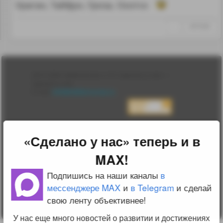
Ураган, Тайфун, Гроза, Охотск
↑
#979385
Лента
2010-2026 sdelanounas.ru © «Сделано у нас» —
Блоги
Сделано у нас
Люди
E-mail:
info@sdelanounas.ru
Политика
конфиденциальности
Пользовательское
соглашение
Change privacy
«Сделано у нас» теперь и в
settings
MAX!
О проекте
Вопрос-ответ
Прочти меня!
Подпишись на наши каналы
в
Реклама у нас
мессенджере MAX
и
в Telegram
и сделай
Блог компании
свою ленту объективнее!
У нас еще много новостей о развитии и достижениях