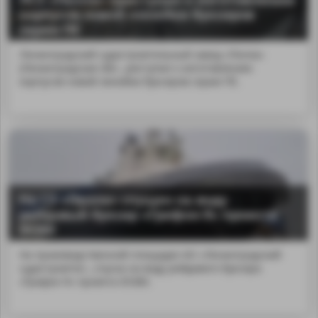
корпусов новой линейки буксиров
серии ПЕ
Ленинградский судостроительный завод «Пелла»
(Ленинградская обл...риступил к изготовлению
корпусов новой линейки буксиров серии ПЕ.
На СЗ «Пелла» спущен на воду
рейдовый буксир «Грифон-9» проекта
05380
На производственной площадке АО «Ленинградский
судостроител...спуска на воду рейдового буксира
«Грифон-9» проекта 05380.