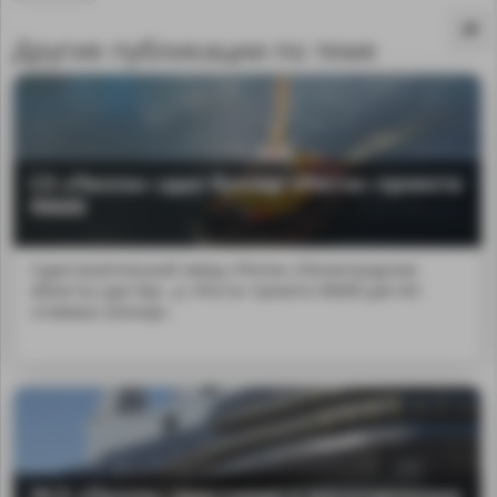
Другие публикации по теме
СЗ «Пелла» сдал буксир «Роста» проекта
90600
Судостроительный завод «Пелла» (Ленинградская
область) сдал бук...р «Роста» проекта 90600 для АО
«Севмаш-Шельф».
MA
ЛСЗ «Пелла» приступил к изготовлению