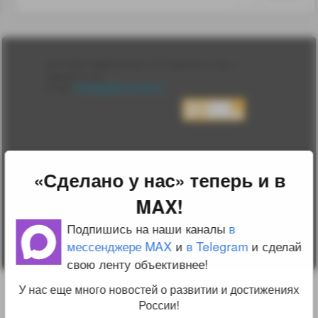
Лента
2010-2026 sdelanounas.ru © «Сделано у нас» —
Блоги
Сделано у нас
Люди
E-mail:
info@sdelanounas.ru
Политика
конфиденциальности
Пользовательское
соглашение
Change privacy
settings
«Сделано у нас» теперь и в
О проекте
Вопрос-ответ
MAX!
Прочти меня!
Реклама у нас
Подпишись на наши каналы
в
Блог компании
мессенджере MAX
и
в Telegram
и сделай
свою ленту объективнее!
У нас еще много новостей о развитии и достижениях
России!