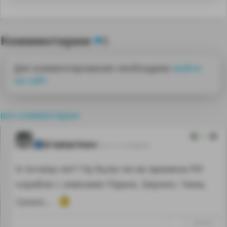
Комментарии
0
Для комментирования необходимо
войти
на сайт
все комментарии
0
d-tatarinov
24.11.17 23:38:20
А почему нет? Ну были же во времена РИ
корабли с именами Париж, Берлин, Чема,
Синоп…
↑
#979473