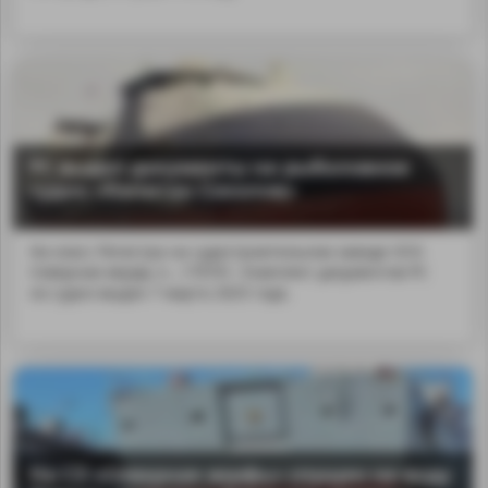
РС выдал документы на рыболовное
судно «Капитан Соколов»
На класс Регистра на судостроительном заводе ОСК
Северная верфь п...170701. Комплект документов РС
на судно выдан 7 марта 2025 года.
На СЗ «Северная верфь» спущен на воду