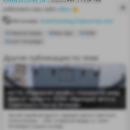
здесь
работает наш сайт
👈
Источник:
kuleshovoleg.livejournal.com
Северная верфь
Иван Хурс
18280
Санкт-Петербург
Другие публикации по теме
На СЗ «Северная верфь» спущен на воду
фрегат проекта 22350 «Адмирал флота
MA
Советского Союза Исаков»
Третий серийный фрегат «Адмирал флота Советского
Союза Исаков» ...;ПАО «Северная верфь» (г. Санкт-
Петербург) спущен на воду.