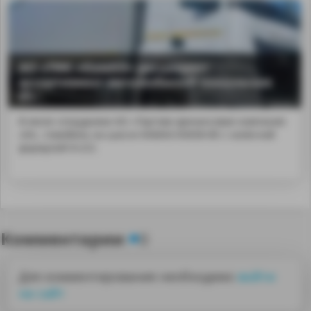
АО «ТФК «КамАЗ» расширяет
ассортимент автомобилей поколения
К5
В июле сотрудники АО «Торгово-финансовая компания
«КА...томобиль на шасси KAMAЗ-65658-B5 с колёсной
формулой 6×2/2.
Комментарии
0
Для комментирования необходимо
войти
на сайт