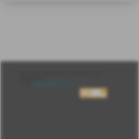
Лента
2010-2026 sdelanounas.ru © «Сделано у нас» —
Блоги
Сделано у нас
Люди
E-mail:
info@sdelanounas.ru
Политика
конфиденциальности
Пользовательское
соглашение
Change privacy
settings
О проекте
Вопрос-ответ
Прочти меня!