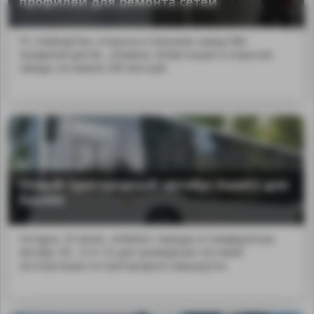
профилей для ремонта сетей
ГК «ЛайнерТек» открыла в Лаишево завод ПВХ
профилей для бе...оловину. Инвестиции в открытие
завода составили 200 млн руб.
Новый пригородный автобус КамАЗ для
Крыма
Сегодня, 25 июля, «КАМАЗ» передал в Симферополь
MA
автобус НЕ...9-31-52 для проведения тестовой
эксплуатации на пригородных маршрутах.