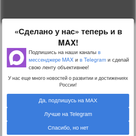
Реклама у нас
Блог компании
«Сделано у нас» теперь и в
MAX!
Подпишись на наши каналы
в
мессенджере MAX
и
в Telegram
и сделай
свою ленту объективнее!
У нас еще много новостей о развитии и достижениях
России!
Да, подпишусь на MAX
Лучше на Telegram
Спасибо, но нет