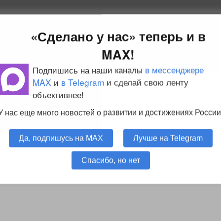
«Сделано у нас» теперь и в
MAX!
Подпишись на наши каналы
в мессенджере
MAX
и
в Telegram
и сделай свою ленту
объективнее!
У нас еще много новостей о развитии и достижениях России
Да, подпишусь на MAX
Лучше на Telegram
Спасибо, но нет