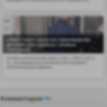
«ЛМЗ Старт» запустил производство
деталей для «умных» газовых
счетчиков
Литейно-механический завод «Старт» («ЛМЗ Старт»)
на...nbsp;федерально-региональной программе
«Комплектующие изделия».
Комментарии
0