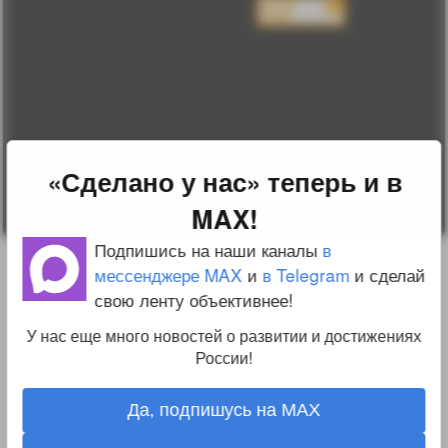
конфиденциальности
Пользовательское
соглашение
Change privacy
settings
О проекте
Вопрос-ответ
Прочти меня!
Реклама у нас
«Сделано у нас» теперь и в
Блог компании
MAX!
Подпишись на наши каналы
в
мессенджере MAX
и
в Telegram
и сделай
свою ленту объективнее!
У нас еще много новостей о развитии и достижениях
России!
Да, подпишусь на MAX