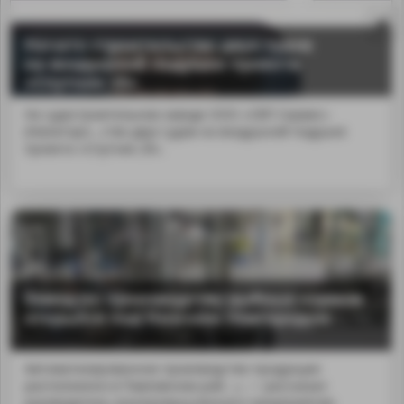
Начато строительство двух судов
на воздушной подушке проекта
«Спутник 20»
На судостроительном заводе ООО «СВП Сервис»
(Нижегоро...ство двух судов на воздушной подушке
проекта «Спутник 20».
Завод по производству рыбных кормов
MA
открылся под Нижним Новгородом
Автоматизированное производство продукции
расположено в Павловском рай...», — рассказал
руководитель агропромышленного предприятия.