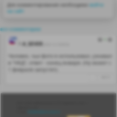
Для комментирования необходимо
войти
на сайт
все комментарии
0
A_SEVER
26.01.12 10:45:52
Человек, чьи фото я использовал, узнавал
в "НКД", ответ - конец января. (Ну может с
1 февраля запустят).
↑
#66576
Лента
2010-2026 sdelanounas.ru © «Сделано у нас» —
Блоги
Сделано у нас
Люди
E-mail:
info@sdelanounas.ru
Политика