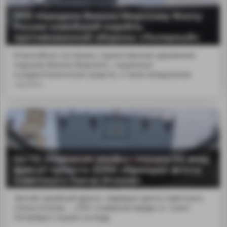
ОСК передала Военно-Морскому Флоту
России новейший корабль
противоминной обороны «Полярный»
В Балтийске состоялась торжественная церемония
подъема Военно-Морского...гационных
и радиотехнических средств, а также вооружения
корабля.
На СЗ «Северная верфь» спущен на воду
фрегат проекта 22350 «Адмирал флота
Советского Союза Исаков»
Третий серийный фрегат «Адмирал флота Советского
Союза Исаков» ...;ПАО «Северная верфь» (г. Санкт-
Петербург) спущен на воду.