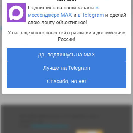
Для комментирования необходимо
войти
Подпишись на наши каналы
в
на сайт
мессенджере MAX
и
в Telegram
и сделай
свою ленту объективнее!
все комментарии
У нас еще много новостей о развитии и достижениях
России!
7
alex_uns
29.12.20 16:47:35
Да, подпишусь на MAX
20385-й))
Лучше на Telegram
Спасибо, но нет
↑
#1220434
Лента
2010-2026 sdelanounas.ru © «Сделано у нас» —
Блоги
Сделано у нас
Люди
E-mail:
info@sdelanounas.ru
Политика