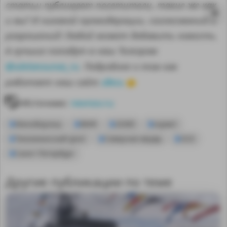
статьи публикуют посетители, такие же как
и вы? И никакой премодерации, согласований и
разрешений! Любой может добавить новость.
А лучшие попадут в наш Телеграм
@sdelanounas_ru
. Подробнее о том как
здесь
работает наш сайт
👈
Источник:
nevnov.ru
Минобороны
ВМФ
20385
корвет
Тихоокеанский флот
Северная верфь
ОСК
Санкт-Петербург
MA
Другие публикации по теме