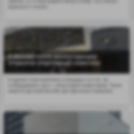
км&nbs...и 12 электродепо метро и МЦК. Сеть метро
выросла в 1,8 раза.
В Москве после реконструкции
открылся спортивный комплекс
В здании спорткомплекса площадью 3,4 тыс. кв.
м оборудованы три з...nbsp;новым инвентарем. Также
имеется детский бассейн для обучения плаванию.