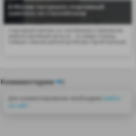
В Москве построили спортивный
комплекс из стеклоблоков
Спортивный комплекс из стеклоблоков в Савёловском
районеСпортивный центр из... на севере столицы,
сообщил главный архитектор Москвы Сергей Кузнецов.
Комментарии
0
Для комментирования необходимо
войти
на сайт