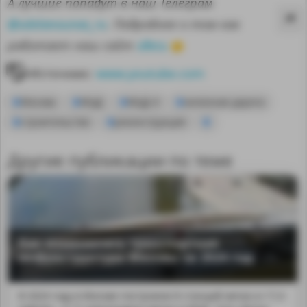
А лучшие попадут в наш Телеграм
@sdelanounas_ru
. Подробнее о том как
здесь
работает наш сайт
👈
Источник:
www.youtube.com
Москва
МЦД
МЦД-4
железная дорога
строительство
реконструкция
Другие публикации по теме
MA
Как изменилась транспортная
инфраструктура Москвы за 2024 год
В 2024 году в Москве построили 8 станций метро и 17,4