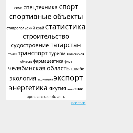
спорт
спецтехника
сочи
спортивные объекты
статистика
ставропольский край
строительство
татарстан
судостроение
транспорт
туризм
томск
тюменская
фармацевтика
флот
область
челябинская область
швабе
экспорт
экология
экономика
энергетика
якутия
янао
ямал
ярославская область
все тэги