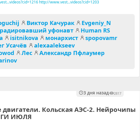
est...videos?cid=1216
http://www.vest...videos?cid=1203
guchij
Виктор Качурак
Evgeniy_N
градировавший уфонавт
Human RS
а
isitnikova
монархист
spopovamr
г Усачёв
alexaalekseev
owod
Лес
Александр Пфлаумер
arinov
3 дня назад
2817
 двигатели. Кольская АЭС-2. Нейрочипы
ТОГИ ИЮЛЯ