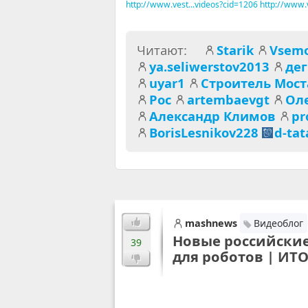
http://www.vest...videos?cid=1206
http://www.v
Читают:
Starik
Vsemo
ya.seliwerstov2013
де
uyar1
Строитель Мост
Рос
artembaevgt
Оле
Александр Климов
pr
BorisLesnikov228
d-tat
mashnews
Видеоблог
Новые российские
39
для роботов | И