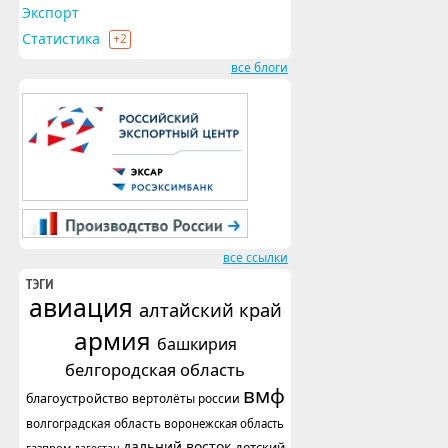
Экспорт
Статистика
+2
все блоги
все ссылки
ТЭГИ
авиация
алтайский край
армия
башкирия
белгородская область
вмф
благоустройство
вертолёты россии
волгоградская область
воронежская область
дальний восток
детский
газпром
дагестан