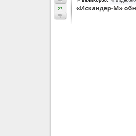
Великоросс
Видеобло
«Искандер-М» обно
23