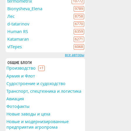
termometrix
10772
Bionysheva_Elena
9789
Лес
8758
d-tatarinov
6770
Human RS
6359
Katamaran
6271
vlTepes
6068
все авторы
ОБЩИЕ БЛОГИ
Производство
+1
Армия и Флот
Судостроение и судоходство
Транспорт, спецтехника и логистика
Авиация
Фотофакты
Новые заводы и цеха
Новые и модернизированные
предприятия агропрома