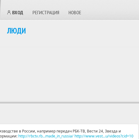
ВХОД
РЕГИСТРАЦИЯ
НОВОЕ
ЛЮДИ
зводстве в России, например передач РБК-ТВ, Вести 24, Звезда и
формации:
http://rbctv.rb...made_in_russia/
http://www.vest...u/videos?cid=10