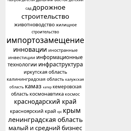
дорожное
сад
строительство
животноводство
жилищное
строительство
импортозамещение
инновации
иностранные
информационные
инвестиции
инфраструктура
технологии
иркутская область
калининградская область
калужская
камаз
кемеровская
область
катер
космонавтика
область
космос
краснодарский край
крым
красноярский край
крс
ленинградская область
малый и средний бизнес