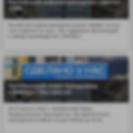
Российский асфальтоукладчик «Десна»
-2100
Российский асфальтоукладчик уложил первую тысячу
тонн асфальта на трас...тва, подрядных организаций
и завода-производителя «ИРМАШ».
Челябинский ответ бульдозеру
«Либхер» ! Мы смогли
28-29 августа 2024 г. Челябинский Завод
Промышленных Тракторов пр...без фактического
нахождения в кабине на расстоянии до 20 км.