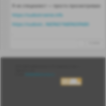
Я не специалист — просто просмотриваю
https://sudostroenie.info
https://sudostr...%83%D1%80%D0%B0
.
↑
#1269668
Лента
2010-2026 sdelanounas.ru © «Сделано у нас» —
Блоги
Сделано у нас
Люди
E-mail:
info@sdelanounas.ru
Политика
конфиденциальности
Пользовательское
соглашение
Change privacy
settings
О проекте