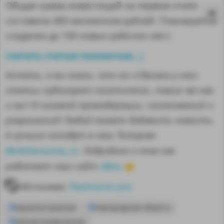
Общая сумма инвестиций на первом этапе
составила 400 миллионов рублей. Планируется
создание до 100 новых рабочих мест.
читать статью полностью...
[
]
Кстати, а вы знали, что на «Сделано у нас»
статьи публикуют посетители, такие же как
и вы? И никакой премодерации, согласований и
разрешений! Любой может добавить новость.
А лучшие попадут в наш Телеграм
@sdelanounas_ru
. Подробнее о том как
здесь
работает наш сайт
👈
MA
Источник:
flashnord.com
машиностроение
Новгородская область
импортозамещение