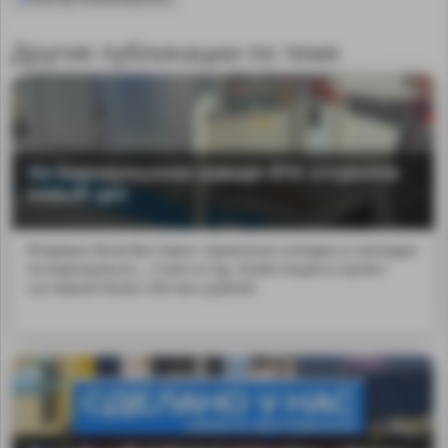
Другие публикации по теме
На Барнаульском заводе АТИ открылся
новый цех
Впервые безасбестовые тормозные колодки и накладки
на Барнаульско...,3 млн в год. Инвестиции в проект
составили более 200 млн рублей.