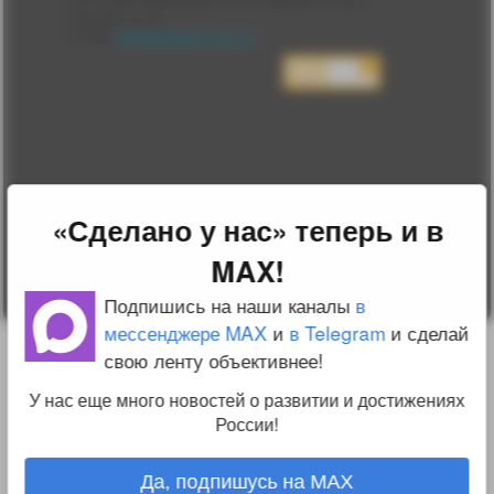
2010-2026 sdelanounas.ru © «Сделано у нас» —
Блоги
Сделано у нас
Люди
E-mail:
info@sdelanounas.ru
Политика
конфиденциальности
Пользовательское
соглашение
Change privacy
settings
О проекте
Вопрос-ответ
Прочти меня!
«Сделано у нас» теперь и в
Реклама у нас
Блог компании
MAX!
Подпишись на наши каналы
в
мессенджере MAX
и
в Telegram
и сделай
свою ленту объективнее!
У нас еще много новостей о развитии и достижениях
России!
Да, подпишусь на MAX