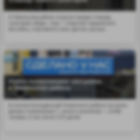
В Тобольском районе открыли первую очередь
санатория «Веда»...bsp;— открытие термального
бассейна, спортивного зала, фитнес-центра.
Новая поликлиника построена
в Тюменском районе
В посёлке Богандинский Тюменского района построен
филиал поликлиники Т...енного населения — 23 466
человек, в том числе 5 375 детей.