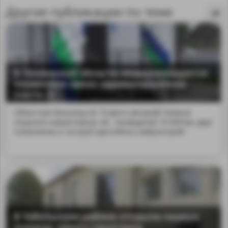
Другие публикации по теме
В Тюменской области модернизируется
первичное звено здравоохранения
(часть 2)
Областная больница № 19 (фото автора)В Тюмени
открылся новый корпус об... возведение 19 ФАПов, двух
поликлиник и четырёх врачебных амбулаторий.
MA
В Тобольском районе открыли первую
очередь нового санатория