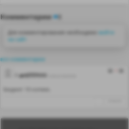
Комментарии
8
Для комментирования необходимо
войти
на сайт
все комментарии
-1
art777111
10.06.25 06:45:00
Бюджет 10 копеек.
↑
#1302239
Лента