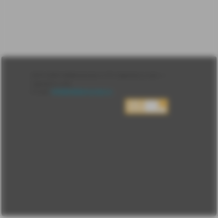
Лента
2010-2026 sdelanounas.ru © «Сделано у нас» —
Блоги
Сделано у нас
Люди
E-mail:
info@sdelanounas.ru
Политика
конфиденциальности
Пользовательское
соглашение
Change privacy
settings
О проекте
Вопрос-ответ
Прочти меня!
Реклама у нас
Блог компании