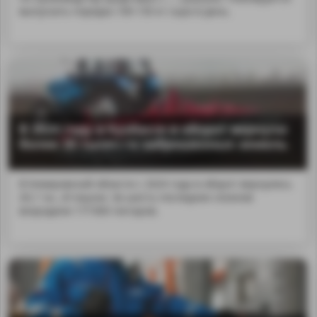
выпускать порядка 100-150 кг сыра в день.
В 2024 году в Кузбассе в оборот вернули
более 20 тысяч га заброшенных земель
В Кемеровской области с 2024 года в оборот вернулись
20,1 ты...й пашни. За шесть последних сезонов
возродили 177 000 гектаров.