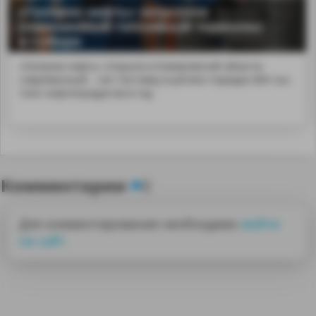
«Газпром нефть» запустила
современный топливный терминал
в Сибири
«Газпром нефть» открыла в Кемеровской области
современный ...чит поставку в регион порядка 600 тыс.
тонн нефтепродуктов в год.
Комментарии
0
Для комментирования необходимо
войти
на сайт