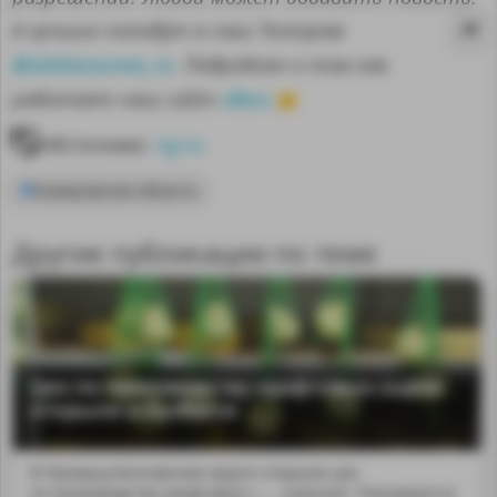
А лучшие попадут в наш Телеграм
@sdelanounas_ru
. Подробнее о том как
здесь
работает наш сайт
👈
Источник:
rg.ru
Кемеровская область
Другие публикации по теме
MA
Цех по производству крафтовых сыров
открыли в Кузбассе
В Промышленновском округе открыли цех
по производству крафтовых с..., сулугуни. Планируется