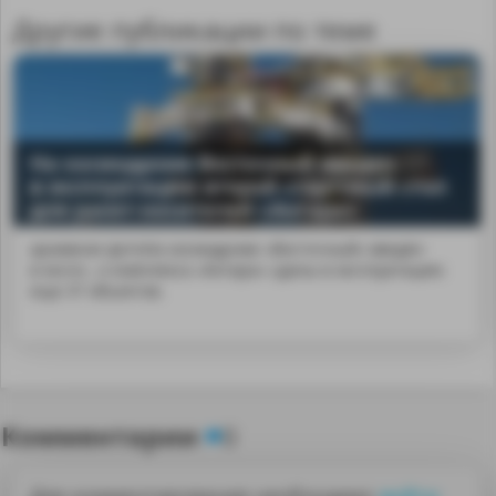
Другие публикации по теме
На космодроме Восточный введен
в эксплуатацию второй стартовый стол
для ракет-носителей «Ангара»
архивное фотоНа космодроме «Восточный» введён
в экспл...о комплекса «Ангара» сданы в эксплуатацию
еще 37 объектов.
Комментарии
0
Для комментирования необходимо
войти