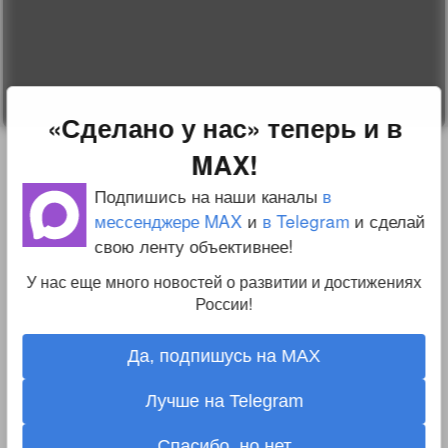
О проекте
Вопрос-ответ
Прочти меня!
Реклама у нас
Блог компании
«Сделано у нас» теперь и в
MAX!
Подпишись на наши каналы
в
мессенджере MAX
и
в Telegram
и сделай
свою ленту объективнее!
У нас еще много новостей о развитии и достижениях
России!
Да, подпишусь на MAX
Лучше на Telegram
Спасибо, но нет