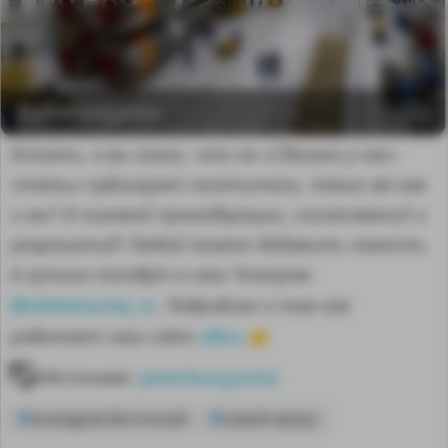
© peterburg.press
Кстати, а вы знали, что на «Сделано у нас»
статьи публикуют посетители, такие же как
и вы? И никакой премодерации, согласований и
разрешений! Любой может добавить новость.
А лучшие попадут в наш Телеграм
@sdelanounas_ru
. Подробнее о том как
здесь
работает наш сайт
👈
MA
Источник:
peterburg.press
космодром Восточный
новый корпус