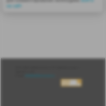
на сайт
Лента
2010-2026 sdelanounas.ru © «Сделано у нас» —
Блоги
Сделано у нас
Люди
E-mail:
info@sdelanounas.ru
Политика
конфиденциальности
Пользовательское
соглашение
Change privacy
settings