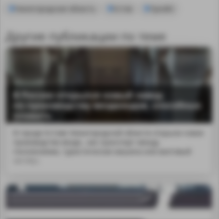
Нижегородская область
Кстов
Лукойл
Другие публикации по теме
В России открылся новый завод
по производству вездеходов, способных
плавать
В городе Кстове Нижегородской области открыли новое
производство везде...как транспорт между
поселениями, туристическая машина или вахтовый
автобус.