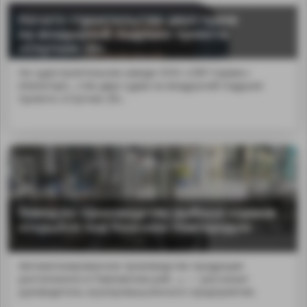
Начато строительство двух судов
на воздушной подушке проекта
«Спутник 20»
На судостроительном заводе ООО «СВП Сервис»
(Нижегоро...ство двух судов на воздушной подушке
проекта «Спутник 20».
Завод по производству рыбных кормов
открылся под Нижним Новгородом
Автоматизированное производство продукции
расположено в Павловском рай...», — рассказал
руководитель агропромышленного предприятия.