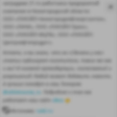
наградами 21-го работника предприятий
компании в Нижегородской области:
ООО «ЛУКОЙЛ-Нижегороднефтеоргсинтез»,
ООО «ЛИНК», ООО «ЛУКОЙЛ-Транс»,
ООО «ЛУКОЙЛ-МЦПБ», ООО «ЛУКОЙЛ-
Центрнефтепродукт».
Кстати, а вы знали, что на «Сделано у нас»
статьи публикуют посетители, такие же как
и вы? И никакой премодерации, согласований и
разрешений! Любой может добавить новость.
А лучшие попадут в наш Телеграм
MA
@sdelanounas_ru
. Подробнее о том как
здесь
работает наш сайт
👈
Источник:
nobl.ru