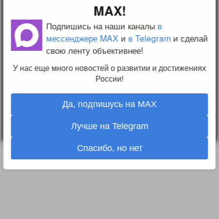
2010-2026 sdelanounas.ru © «Сделано у нас» —
Блоги
MAX!
Сделано у нас
Люди
E-mail:
info@sdelanounas.ru
Политика
Подпишись на наши каналы
в
конфиденциальности
мессенджере MAX
и
в Telegram
и сделай
Пользовательское
соглашение
свою ленту объективнее!
Change privacy
settings
У нас еще много новостей о развитии и достижениях
России!
О проекте
Вопрос-ответ
Прочти меня!
Да, подпишусь на MAX
Реклама у нас
Блог компании
Лучше на Telegram
Спасибо, но нет