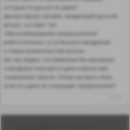
которые по-русски не умеют.
Данную фразу человек, владеющий русской
речью, составит так:
«Масштабирование промышленной
робототехники: от успешного внедрения
к новым возможностям рынка».
Как мы видим, составленная без мусорных
слов фраза получается даже короче при
сохранении смысла. Зачем засорять язык,
если это даже не сокращает предложения?!
↑
#1316161
Лента
2010-2026 sdelanounas.ru © «Сделано у нас» —
Блоги