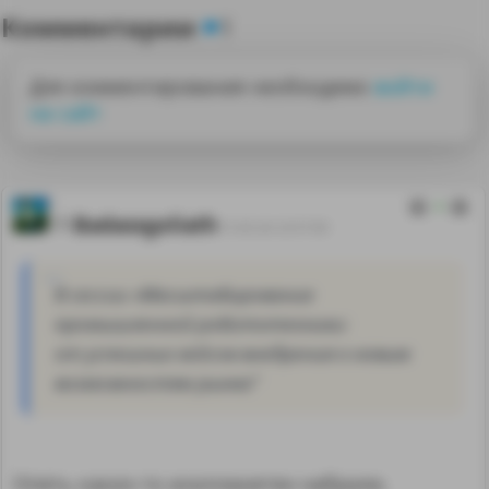
Комментарии
1
Для комментирования необходимо
войти
на сайт
4
Badassgoliath
15.05.26 23:57:00
В сессии «Масштабирование
промышленной робототехники:
от успешных кейсов внедрения к новым
возможностям рынка"
Опять каких-то инопланетян набрали,