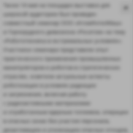
Также 14 мая на площадке выставки для
широкой аудитории был проведен
совместный семинар ООО «АтомИнтелМаш»
и Горнорудного дивизиона «Росатом» на тему
«Робототехника в экстремальных условиях».
Участники семинара представили опыт
практического применения промышленных
манипуляторов и роботов в стратегических
отраслях, осветили актуальные аспекты
роботизации в условиях радиации
и загрязнения, включая работу
MA
с радиоактивными материалами
и отработанным ядерным топливом, операции
в опасных зонах без участия персонала,
дезактивацию и утилизацию опасных отходов,