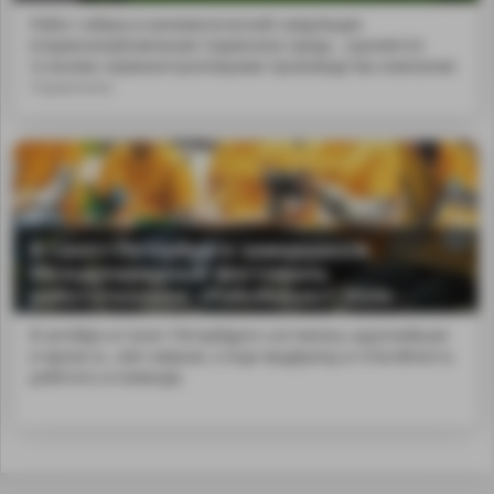
Робот-собака в кинематической симуляции
(Сервосила)Компания Сервосила предс...траняется
со всеми сервоконтроллерами производства компании
Сервосила.
В Санкт-Петербурге завершился
Международный фестиваль
робототехники «РобоФинист 2024»
В октябре в Санкт-Петербурге состоялось крупнейшее
и яркое м...кие навыки, а еще выдержку и способность
работать в команде.