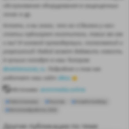
обслуживание оборудования в защищенных
зонах и др.
Кстати, а вы знали, что на «Сделано у нас»
статьи публикуют посетители, такие же как
и вы? И никакой премодерации, согласований и
разрешений! Любой может добавить новость.
А лучшие попадут в наш Телеграм
@sdelanounas_ru
. Подробнее о том как
здесь
работает наш сайт
👈
Источник:
atommedia.online
Робототехника
Росатом
АтомИнтелМаш
Метеллообработка 2026
Другие публикации по теме