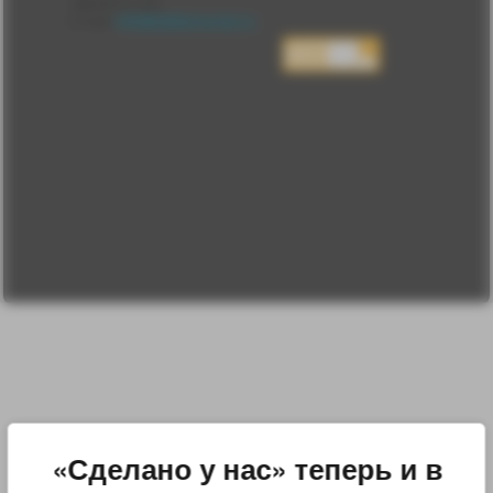
Сделано у нас
Люди
E-mail:
info@sdelanounas.ru
Политика
конфиденциальности
Пользовательское
соглашение
Change privacy
settings
О проекте
Вопрос-ответ
Прочти меня!
Реклама у нас
Блог компании
«Сделано у нас» теперь и в