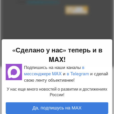
E-mail:
info@sdelanounas.ru
Политика
конфиденциальности
Пользовательское
соглашение
Change privacy
settings
О проекте
Вопрос-ответ
Прочти меня!
«Сделано у нас» теперь и в
Реклама у нас
Блог компании
MAX!
Подпишись на наши каналы
в
мессенджере MAX
и
в Telegram
и сделай
свою ленту объективнее!
У нас еще много новостей о развитии и достижениях
России!
Да, подпишусь на MAX