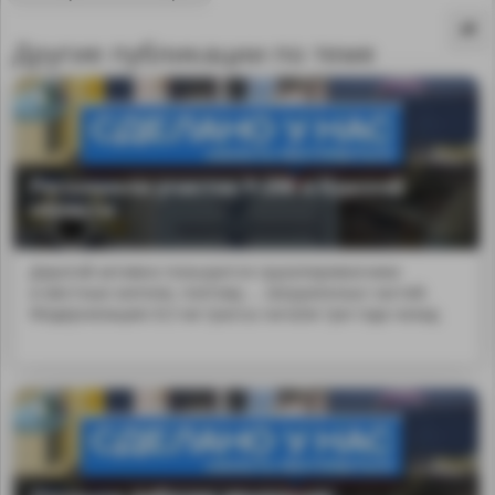
Другие публикации по теме
Расширили участок Р-298 в Курской
области
Дорогой активно пользуются грузоперевозчики
и местные жители, поэтому ... загруженных частей.
Модернизацию 8,5 км трассы начали три года назад.
MA