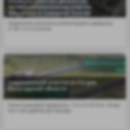
Открыли рабочее движение
по четырёхполосному участку
Транскама в Северной Осетии
Продолжаем капитально ремонтировать федералку
А-164 с 0-го по 8-й км.
Современный участок А-114 для
Вологодской области
Реконструировали федералку с 14-го по 35-й км. Теперь
она стала удобнее для проезда.