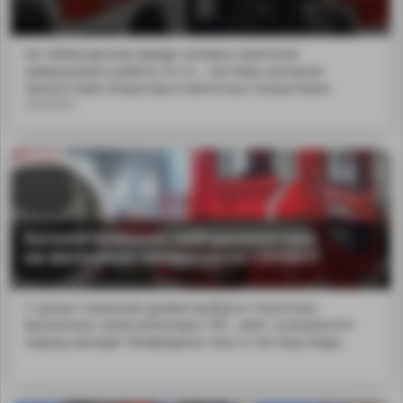
На Чебоксарском заводе силовых агрегатов
завершились работы по те... системы контроля
присутствия оператора в вилочных погрузчиках
СИЛАНТ.
Каталитические нейтрализаторы
на вилочных погрузчиках СИЛАНТ
С целью снижения уровня выброса токсичных
выхлопных газов инженеры ЧЗС...вает, в результате
наружу выходят безвредные газы и частицы воды.