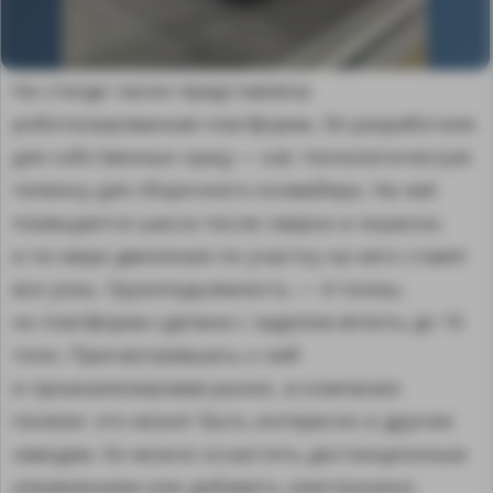
На стенде также представлена
роботизированная платформа. Её разработали
для собственных нужд — как технологическую
тележку для сборочного конвейера. На неё
помещается шасси после сварки и окраски,
и по мере движения по участку на него ставят
все узлы. Грузоподъёмность — 4 тонны,
но платформа сделана с заделом вплоть до 10
тонн. Присмотревшись к ней
и проанализировав рынок, в компании
поняли: это может быть интересно и другим
заводам. Ее можно оснастить дистанционным
управлением или добавить электроники.