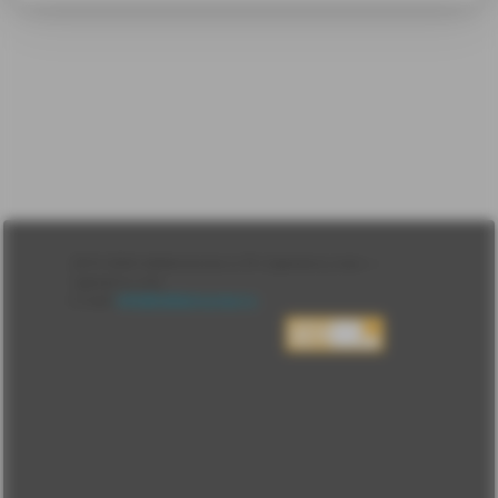
Лента
2010-2026 sdelanounas.ru © «Сделано у нас» —
Блоги
Сделано у нас
Люди
E-mail:
info@sdelanounas.ru
Политика
конфиденциальности
Пользовательское
соглашение
Change privacy
settings
О проекте
Вопрос-ответ
Прочти меня!