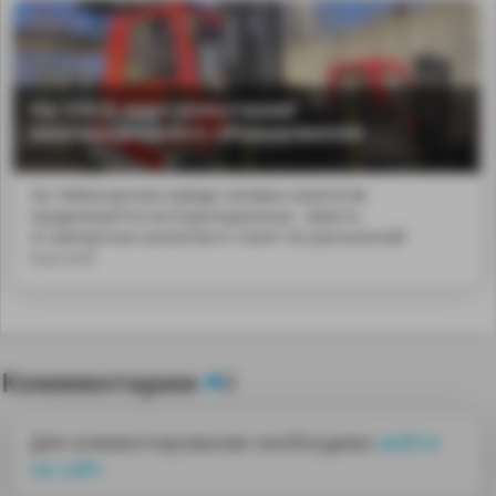
На ЧЗСА идут испытания
инновационного оборудования
На Чебоксарском заводе силовых агрегатов
продолжаются эксплуатационные...имость
от импортных аналогов и станет их улучшенной
версией.
Комментарии
0
Для комментирования необходимо
войти
на сайт