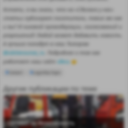
Кстати, а вы знали, что на «Сделано у нас»
статьи публикуют посетители, такие же как
и вы? И никакой премодерации, согласований и
разрешений! Любой может добавить новость.
А лучшие попадут в наш Телеграм
@sdelanounas_ru
. Подробнее о том как
здесь
работает наш сайт
👈
Силант
Logistika Expo
Другие публикации по теме
СИЛАНТ за безопасность