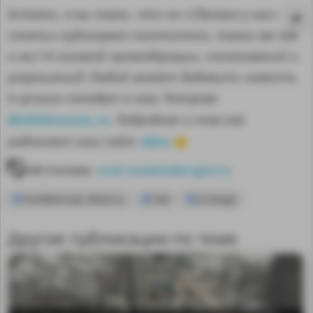
Кстати, а вы знали, что на «Сделано у нас»
статьи публикуют посетители, такие же как
и вы? И никакой премодерации, согласований и
разрешений! Любой может добавить новость.
А лучшие попадут в наш Телеграм
@sdelanounas_ru
. Подробнее о том как
здесь
работает наш сайт
👈
Источник:
ural.rosavtodor.gov.ru
Челябинская область
Сим
эстакада
Другие публикации по теме
MA