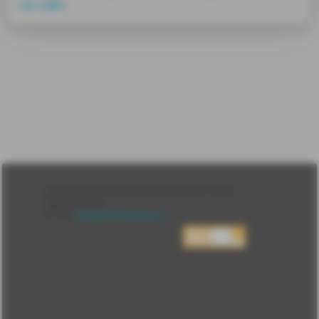
на сайт
Лента
2010-2026 sdelanounas.ru © «Сделано у нас» —
Блоги
Сделано у нас
Люди
E-mail:
info@sdelanounas.ru
Политика
конфиденциальности
Пользовательское
соглашение
Change privacy
settings
О проекте
Вопрос-ответ