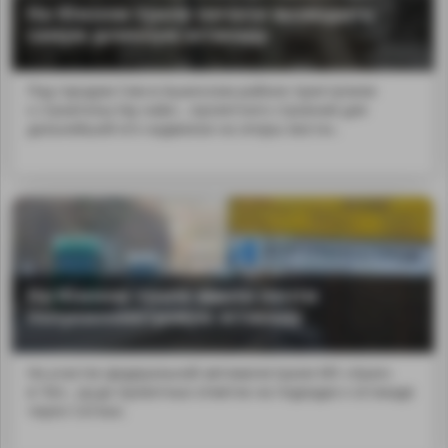
На Южном Урале начали возводить
самую длинную эстакаду
Под городом Сим в Ашинском районе приступили
к строительству на&n...пролетного строения для
дальнейшей его надвижки на опоры моста».
На Южном Урале ввели почти
полукилометровую эстакаду
На участке федеральной автомагистрали М5 «Урал»
в Чел...sp;до проектных отметок на подходах к эстакаде
через Сатлык.