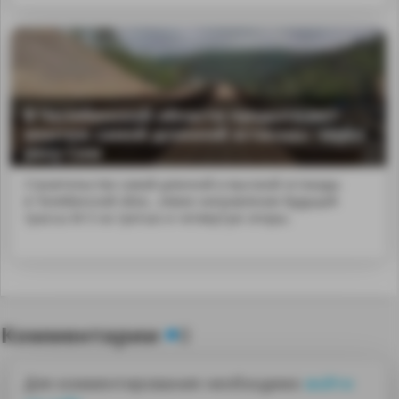
В Челябинской области продолжают
монтаж самой длинной эстакады через
реку Сим
Строительство самой длинной и высокой эстакады
в Челябинской обла...левое направление будущей
трассы М-5 на третью и четвертую опоры.
Комментарии
0
Для комментирования необходимо
войти