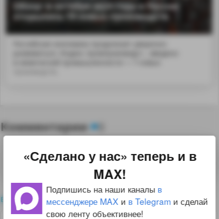
Обзор: в октябре 2024 года в России
открылись 19 новых производств
Российская экономика продолжает уверенно
развиваться. Индекс промпроизводст... введено
в химической промышленности — 7 новых
производств.
Комментарии
0
«Сделано у нас» теперь и в
Для комментирования необходимо
войти
на сайт
MAX!
Подпишись на наши каналы
в
все комментарии
мессенджере MAX
и
в Telegram
и сделай
свою ленту объективнее!
1