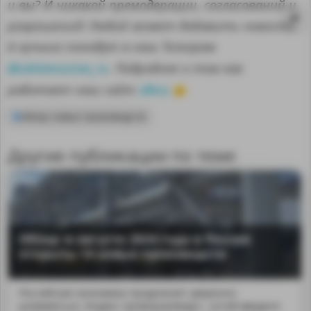
и вы? И никакой премодерации, согласований и
разрешений! Любой может добавить новость.
А лучшие попадут в наш Телеграм
@sdelanounas_ru
. Подробнее о том как
здесь
работает наш сайт
👈
обзор новых производств
Другие публикации по теме
Обзор: в августе 2024 года в России
MA
открыты 14 новых производств
Российская экономика продолжает уверенно
развиваться. Индекс промпроизводст...остей введено