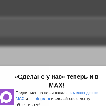
«Сделано у нас» теперь и в
MAX!
Подпишись на наши каналы
в мессенджере
MAX
и
в Telegram
и сделай свою ленту
объективнее!