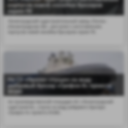
корпусов новой линейки буксиров
серии ПЕ
Ленинградский судостроительный завод «Пелла»
(Ленинградская обл...риступил к изготовлению
корпусов новой линейки буксиров серии ПЕ.
На СЗ «Пелла» спущен на воду
рейдовый буксир «Грифон-9» проекта
05380
На производственной площадке АО «Ленинградский
судостроител...спуска на воду рейдового буксира
«Грифон-9» проекта 05380.