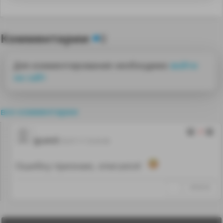
Комментарии
0
Для комментирования необходимо
войти
на сайт
все комментарии
-2
guest
29.07.17 23:43:46
Ошибку признаю, описался!
↑
#938258