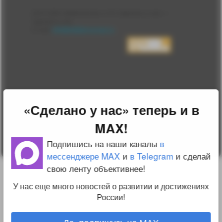
Лента
2010-2026 sdelanounas.ru © «Сделано у нас» —
Блоги
Сделано у нас
Люди
E-mail:
info@sdelanounas.ru
Политика
конфиденциальности
Пользовательское
соглашение
Change privacy
settings
О проекте
Вопрос-ответ
«Сделано у нас» теперь и в
Прочти меня!
Реклама у нас
MAX!
Блог компании
Подпишись на наши каналы
в
мессенджере MAX
и
в Telegram
и сделай
свою ленту объективнее!
У нас еще много новостей о развитии и достижениях
России!