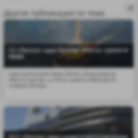
Другие публикации по теме
СЗ «Пелла» сдал буксир «Роста» проекта
90600
Судостроительный завод «Пелла» (Ленинградская
область) сдал бук...р «Роста» проекта 90600 для АО
«Севмаш-Шельф».
MA
ЛСЗ «Пелла» приступил к изготовлению