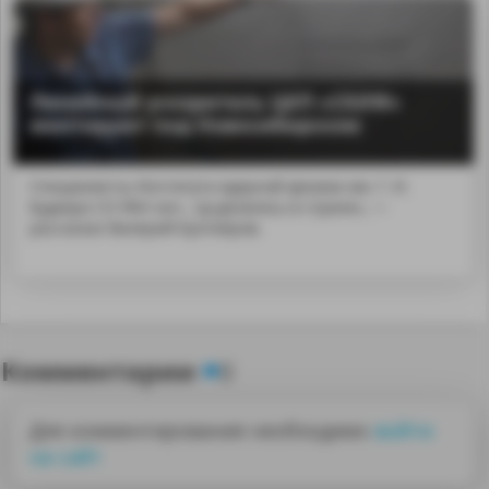
Линейный ускоритель ЦКП «СКИФ»
монтируют под Новосибирском
Специалисты Института ядерной физики им. Г. И.
Будкера СО РАН нач...sp;делалось в стране», —
рассказал Валерий Бухтияров.
Комментарии
0
Для комментирования необходимо
войти
на сайт