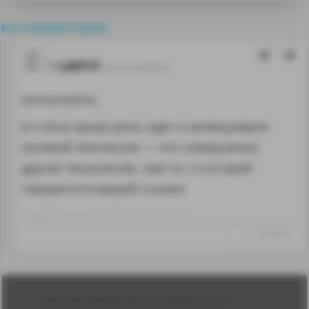
все комментарии
1
LAP17
02.10.19 22:00:13
termometrix,
в статье выше речь идет о молекулярно
лучевой эпитаксии — это совершенно
другая технология, чем та, о которой
говорится в вашей ссылке.
Отредактировано: LAP17~22:01 02.10.19
↑
#1162321
Лента
2010-2026 sdelanounas.ru © «Сделано у нас» —
Блоги