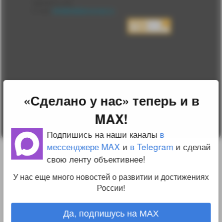
Сделано у нас
Люди
E-mail:
info@sdelanounas.ru
Политика
конфиденциальности
Пользовательское
соглашение
Change privacy
settings
О проекте
Вопрос-ответ
Прочти меня!
«Сделано у нас» теперь и в
Реклама у нас
Блог компании
MAX!
Подпишись на наши каналы
в
мессенджере MAX
и
в Telegram
и сделай
свою ленту объективнее!
У нас еще много новостей о развитии и достижениях
России!
Да, подпишусь на MAX