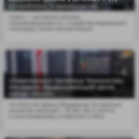
не проблема, а преимущество
«Элрон» — российская компания,
специализирующаяся на...го редактора медиаресурса
«Техносфера. Россия» Евгения Белкина.
«Современные Литейные Технологии»
поставили обрабатывающий центр
заводу «Нотис»
Уже более 200 единиц оборудования, поставленных
MA
московской компанией «...ей (40Х, 40Х13, 35ХГСА),
а также алюминиевых сплавов Д16Т и АМГ6.