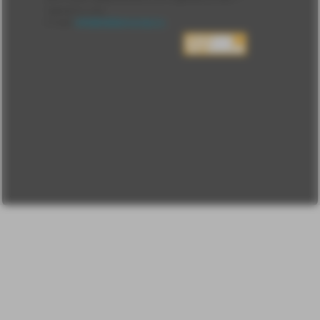
Блоги
Сделано у нас
Люди
E-mail:
info@sdelanounas.ru
Политика
конфиденциальности
Пользовательское
соглашение
Change privacy
settings
О проекте
Вопрос-ответ
Прочти меня!
Реклама у нас
Блог компании