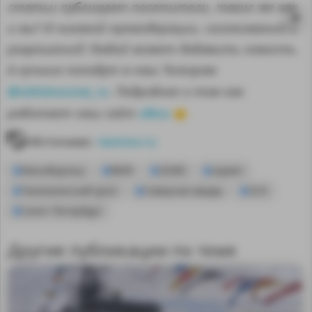
статьи публикуют посетители, такие же как
и вы? И никакой премодерации, согласований и
разрешений! Любой может добавить новость.
А лучшие попадут в наш Телеграм
@sdelanounas_ru
. Подробнее о том как
здесь
работает наш сайт
👈
Источник:
nevnov.ru
Минобороны
ВМФ
20385
корвет
Тихоокеанский флот
Северная верфь
ОСК
Санкт-Петербург
MA
Другие публикации по теме