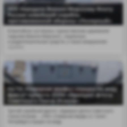
ОСК передала Военно-Морскому Флоту
России новейший корабль
противоминной обороны «Полярный»
В Балтийске состоялась торжественная церемония
подъема Военно-Морского...гационных
и радиотехнических средств, а также вооружения
корабля.
На СЗ «Северная верфь» спущен на воду
фрегат проекта 22350 «Адмирал флота
Советского Союза Исаков»
Третий серийный фрегат «Адмирал флота Советского
Союза Исаков» ...;ПАО «Северная верфь» (г. Санкт-
Петербург) спущен на воду.