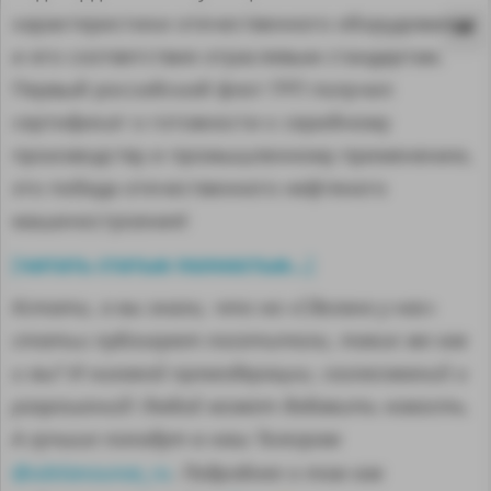
характеристики отечественного оборудования
и его соответствие отраслевым стандартам.
Первый российский флот ГРП получил
сертификат о готовности к серийному
производству и промышленному применению,
это победа отечественного нефтяного
машиностроения!
читать статью полностью...
[
]
Кстати, а вы знали, что на «Сделано у нас»
статьи публикуют посетители, такие же как
и вы? И никакой премодерации, согласований и
MA
разрешений! Любой может добавить новость.
А лучшие попадут в наш Телеграм
@sdelanounas_ru
. Подробнее о том как