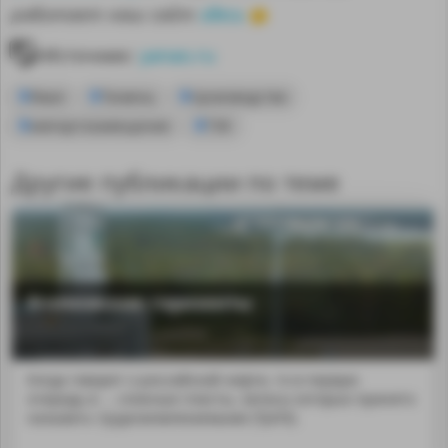
здесь
работает наш сайт
👈
Источник:
yanao.ru
Ямал
Тюмень
производство
импортозамещение
ТЭК
Другие публикации по теме
Ачимовские горизонты
Когда говорят о российской нефти, то в первую
очередь в ... сложные пласты, запасы которых принято
называть трудноизвлекаемыми (ТрИЗ).