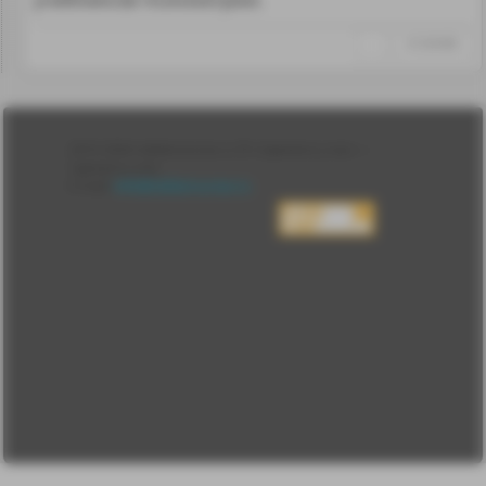
↑
#1284488
Лента
2010-2026 sdelanounas.ru © «Сделано у нас» —
Блоги
Сделано у нас
Люди
E-mail:
info@sdelanounas.ru
Политика
конфиденциальности
Пользовательское
соглашение
Change privacy
settings
О проекте
Вопрос-ответ
Прочти меня!
Реклама у нас
Блог компании