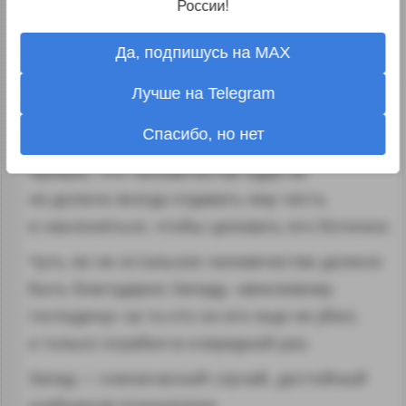
России!
Запада благословенного
Да, подпишусь на MAX
Это отдельный вопрос. Запад действительно
Лучше на Telegram
считает себя божественным,
Спасибо, но нет
богоизбранным, создал рай на земле, Запад
привык, что человечество едва ли
не должно всегда отдавать ему честь
и наклоняться, чтобы целовать его ботинки.
Чуть ли не остальное человечество должно
быть благодарно Западу, «вежливому
господину» за то,что он его еще не убил,
а только ограбил в очередной раз.
Запад — клинический случай, достойный
учебников психиатрии.