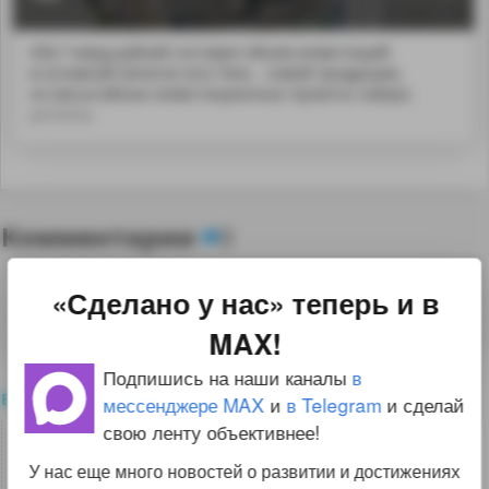
436,7 млрд рублей составил объём инвестиций
в основной капитал юга Тюм... новой продукции,
но масштабные инвестиционные проекты севера
региона.
Комментарии
0
«Сделано у нас» теперь и в
Для комментирования необходимо
войти
на сайт
MAX!
Подпишись на наши каналы
в
все комментарии
мессенджере MAX
и
в Telegram
и сделай
свою ленту объективнее!
3
termometrix
13.06.24 13:05:07
У нас еще много новостей о развитии и достижениях