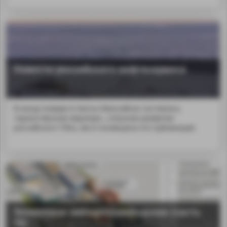
Новости российского нефтесервиса
В конце января в Ханты-Мансийске состоялось
торжественное меропри...спешное развитие
российского ТЭКа, им и посвящена эта публикация.
Тюменское импортозамещение (часть
16)