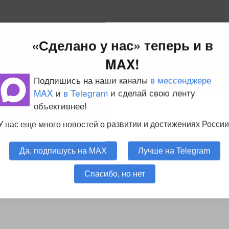
«Сделано у нас» теперь и в
MAX!
Подпишись на наши каналы
в мессенджере
MAX
и
в Telegram
и сделай свою ленту
объективнее!
У нас еще много новостей о развитии и достижениях России
Да, подпишусь на MAX
Лучше на Telegram
Спасибо, но нет