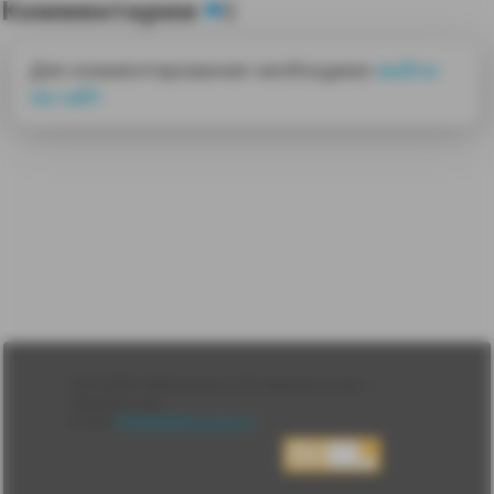
Комментарии
0
Для комментирования необходимо
войти
на сайт
Лента
2010-2026 sdelanounas.ru © «Сделано у нас» —
Блоги
Сделано у нас
Люди
E-mail:
info@sdelanounas.ru
Политика
конфиденциальности
Пользовательское
соглашение