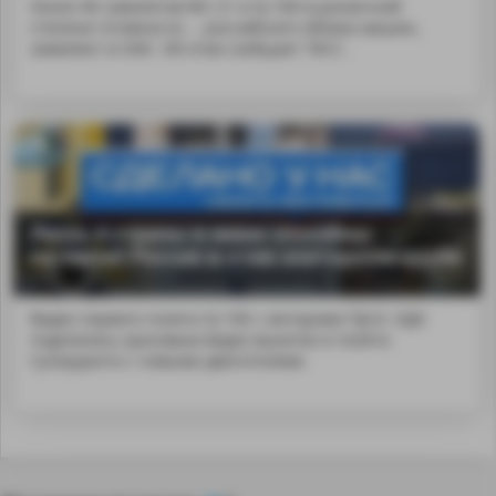
Около 40 самолетов МС-21 и SJ-100 в различной
степени готовности ... российского облика машин,
заявляют в ОАК. Об этом сообщает ТАСС.
Лишь 4 страны в мире способны
на такое! Россия в этом элитарном клубе
Видео первого полета SJ-100 с моторами ПД-8. ОДК
поделилась красивым видео выкатки и полета
Суперджета с новыми двигателями.