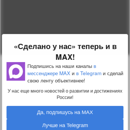
Change privacy
settings
О проекте
Вопрос-ответ
Прочти меня!
Реклама у нас
Блог компании
«Сделано у нас» теперь и в
MAX!
Подпишись на наши каналы
в
мессенджере MAX
и
в Telegram
и сделай
свою ленту объективнее!
У нас еще много новостей о развитии и достижениях
России!
Да, подпишусь на MAX
Лучше на Telegram