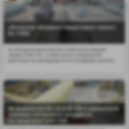
«Яковлев» впервые представил проект
Як-130М
На Международном военно-техническом форуме
«Армия-2024» ПА...л заместитель генерального
директора Госкорпорации Ростех Владимир Артяков.
MA
40 самолетов МС-21 и SJ-100 в различной
степени готовности находятся
на предприятиях OАK