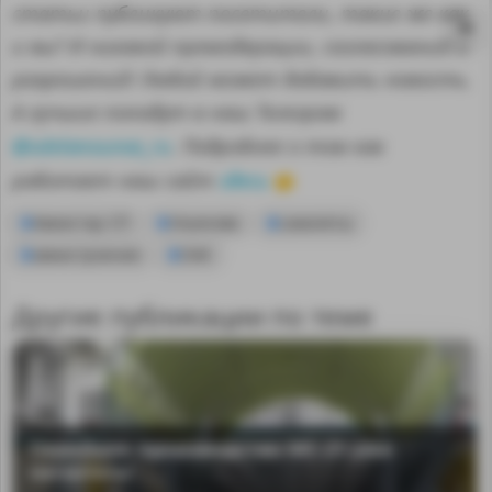
статьи публикуют посетители, такие же как
и вы? И никакой премодерации, согласований и
разрешений! Любой может добавить новость.
А лучшие попадут в наш Телеграм
@sdelanounas_ru
. Подробнее о том как
здесь
работает наш сайт
👈
Авиастар СП
Ульяновк
самолеты
авиастроение
ОАК
Другие публикации по теме
MA
Серийное производство МС-21 уже
началось!