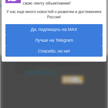
свою ленту объективнее!
все комментарии
У нас еще много новостей о развитии и достижениях
3
России!
Захарка
16.08.19 18:19:13
Да, подпишусь на MAX
Хорошо, если так.
Лучше на Telegram
↑
#1150081
Спасибо, но нет
Лента
2010-2026 sdelanounas.ru © «Сделано у нас» —
Блоги
Сделано у нас
Люди
E-mail:
info@sdelanounas.ru
Политика
конфиденциальности
Пользовательское
соглашение
Change privacy
settings
О проекте
Вопрос-ответ