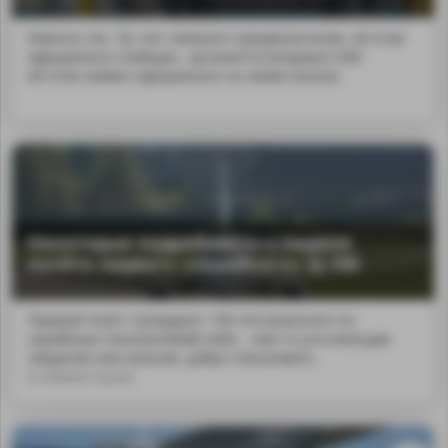
Именно так. Тут нет никакого преувеличения, об этом
официально сообщае...sp;кажется впервые ОАК
об этом заявил официально на своём канале.
Некоторые подробности о первом
полёте первого «серийного» SJ-100
Первый полет Суперджет 100 построенного по
серийным технологиямВ небо ...кие-то уточняющие
сведения или мнения, добро пожаловать
в комментарии.